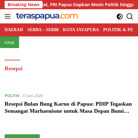
Langsung
ingan Kian Ketat, PRI Papua Siapkan Mesin Politik hingga Tingkat
Breaking News
ke
konten
DAERAH
SERBA – SERBI
KOTA JAYAPURA
POLITIK & PE
tutup
Resepsi
POLITIK
21 Juni 2026
Resepsi Bulan Bung Karno di Papua: PDIP Tegaskan
Semangat Marhaenisme untuk Masa Depan Bumi
Cenderawasih