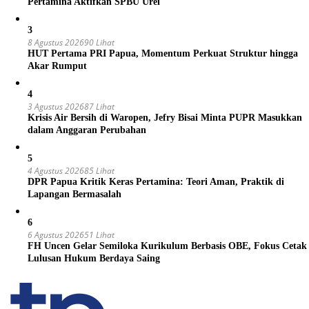
Pertamina Aktifkan SPBU Urei
3
8 Agustus 2026
90 Lihat
HUT Pertama PRI Papua, Momentum Perkuat Struktur hingga
Akar Rumput
4
3 Agustus 2026
87 Lihat
Krisis Air Bersih di Waropen, Jefry Bisai Minta PUPR Masukkan
dalam Anggaran Perubahan
5
4 Agustus 2026
85 Lihat
DPR Papua Kritik Keras Pertamina: Teori Aman, Praktik di
Lapangan Bermasalah
6
6 Agustus 2026
51 Lihat
FH Uncen Gelar Semiloka Kurikulum Berbasis OBE, Fokus Cetak
Lulusan Hukum Berdaya Saing