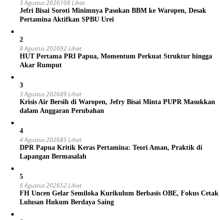
3 Agustus 2026
108 Lihat
Jefri Bisai Soroti Minimnya Pasokan BBM ke Waropen, Desak
Pertamina Aktifkan SPBU Urei
2
8 Agustus 2026
92 Lihat
HUT Pertama PRI Papua, Momentum Perkuat Struktur hingga
Akar Rumput
3
3 Agustus 2026
89 Lihat
Krisis Air Bersih di Waropen, Jefry Bisai Minta PUPR Masukkan
dalam Anggaran Perubahan
4
4 Agustus 2026
85 Lihat
DPR Papua Kritik Keras Pertamina: Teori Aman, Praktik di
Lapangan Bermasalah
5
6 Agustus 2026
52 Lihat
FH Uncen Gelar Semiloka Kurikulum Berbasis OBE, Fokus Cetak
Lulusan Hukum Berdaya Saing