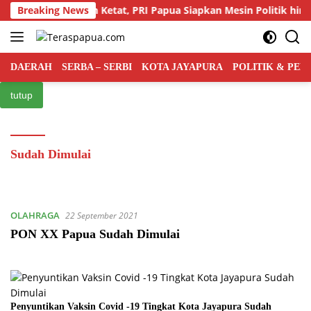
Langsung
Persaingan Kian Ketat, PRI Papua Siapkan Mesin Politik hingga 
Breaking News
ke
konten
DAERAH
SERBA – SERBI
KOTA JAYAPURA
POLITIK & PE
tutup
Sudah Dimulai
OLAHRAGA
22 September 2021
PON XX Papua Sudah Dimulai
Penyuntikan Vaksin Covid -19 Tingkat Kota Jayapura Sudah