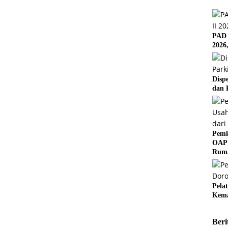
PAD 
2026
Disp
dan 
Pemk
OAP 
Rum
Pela
Kema
Beri