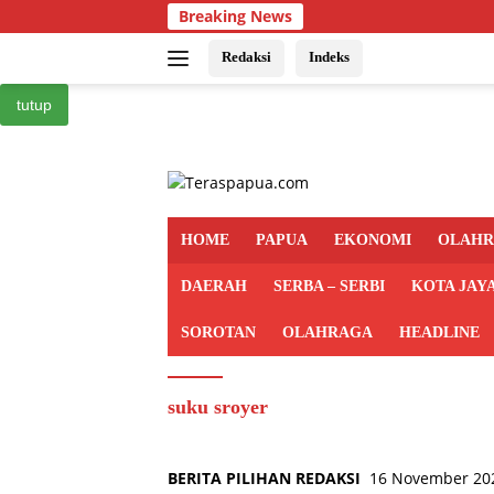
Langsung
Breaking News
ke
konten
Redaksi
Indeks
tutup
HOME
PAPUA
EKONOMI
OLAH
DAERAH
SERBA – SERBI
KOTA JAY
SOROTAN
OLAHRAGA
HEADLINE
suku sroyer
BERITA PILIHAN REDAKSI
16 November 20