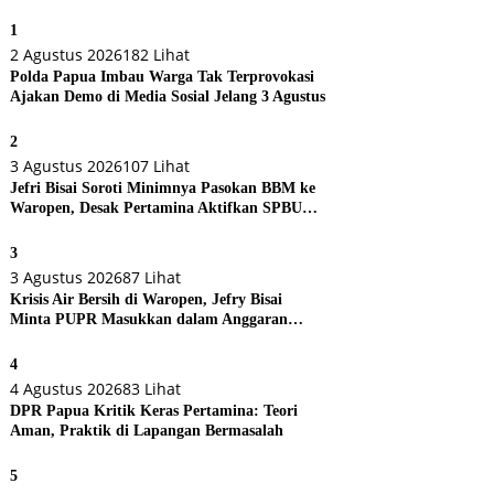
1
2 Agustus 2026
182 Lihat
Polda Papua Imbau Warga Tak Terprovokasi
Ajakan Demo di Media Sosial Jelang 3 Agustus
2
3 Agustus 2026
107 Lihat
Jefri Bisai Soroti Minimnya Pasokan BBM ke
Waropen, Desak Pertamina Aktifkan SPBU
Urei
3
3 Agustus 2026
87 Lihat
Krisis Air Bersih di Waropen, Jefry Bisai
Minta PUPR Masukkan dalam Anggaran
Perubahan
4
4 Agustus 2026
83 Lihat
DPR Papua Kritik Keras Pertamina: Teori
Aman, Praktik di Lapangan Bermasalah
5