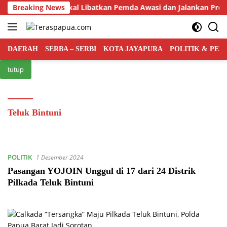
Langsung
intah Pusat Bakal Libatkan Pemda Awasi dan Jalankan Program
Breaking News
ke
konten
DAERAH
SERBA – SERBI
KOTA JAYAPURA
POLITIK & PE
tutup
Teluk Bintuni
POLITIK
1 Desember 2024
Pasangan YOJOIN Unggul di 17 dari 24 Distrik
Pilkada Teluk Bintuni