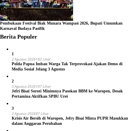
Pembukaan Festival Biak Munara Wampasi 2026, Bupati Umumkan
Karnaval Budaya Pasifik
Berita Populer
1
2 Agustus 2026
183 Lihat
Polda Papua Imbau Warga Tak Terprovokasi Ajakan Demo di
Media Sosial Jelang 3 Agustus
2
3 Agustus 2026
107 Lihat
Jefri Bisai Soroti Minimnya Pasokan BBM ke Waropen, Desak
Pertamina Aktifkan SPBU Urei
3
3 Agustus 2026
87 Lihat
Krisis Air Bersih di Waropen, Jefry Bisai Minta PUPR Masukkan
dalam Anggaran Perubahan