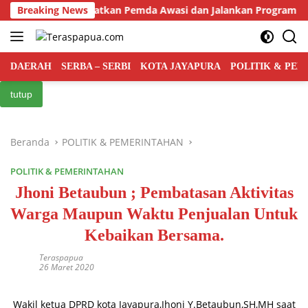
Langsung
usat Bakal Libatkan Pemda Awasi dan Jalankan Program MBG di
Breaking News
ke
konten
DAERAH
SERBA – SERBI
KOTA JAYAPURA
POLITIK & PE
tutup
Beranda
POLITIK & PEMERINTAHAN
POLITIK & PEMERINTAHAN
Jhoni Betaubun ; Pembatasan Aktivitas
Warga Maupun Waktu Penjualan Untuk
Kebaikan Bersama.
Teraspapua
26 Maret 2020
Wakil ketua DPRD kota Jayapura,Jhoni Y.Betaubun,SH,MH saat