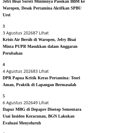
Jefri Bisai Soroti Minimnya Pasokan BBM ke
Waropen, Desak Pertamina Aktifkan SPBU
Urei
3
3 Agustus 2026
87 Lihat
Krisis Air Bersih di Waropen, Jefry Bisai
Minta PUPR Masukkan dalam Anggaran
Perubahan
4
4 Agustus 2026
83 Lihat
DPR Papua Kritik Keras Pertamina: Teori
Aman, Praktik di Lapangan Bermasalah
5
6 Agustus 2026
49 Lihat
Dapur MBG di Depapre Disetop Sementara
Usai Insiden Keracunan, BGN Lakukan
Evaluasi Menyeluruh