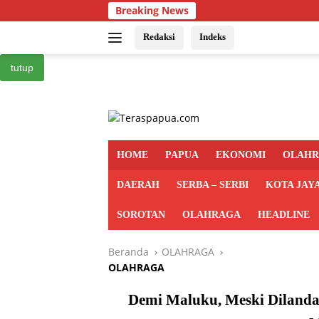
Langsung
Breaking News
ke
konten
Redaksi
Indeks
tutup
HOME
PAPUA
EKONOMI
OLAH
DAERAH
SERBA – SERBI
KOTA JAY
SOROTAN
OLAHRAGA
HEADLINE
Beranda
OLAHRAGA
OLAHRAGA
Demi Maluku, Meski Dilanda 