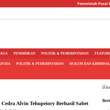
Pemerintah Pusat Bakal Lib
RAGA
PENDIDIKAN
POLITIK & PEMERINTAHAN
FEATUR
APURA
POLITIK & PEMERINTAHAN
HUKUM DAN KRIMINA
Beri
Cedra Alvin Tehupeiory Berhasil Sabet