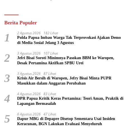
Pasifik
Berita Populer
2 Agustus 2026
182 Lihat
1
Polda Papua Imbau Warga Tak Terprovokasi Ajakan Demo
di Media Sosial Jelang 3 Agustus
3 Agustus 2026
107 Lihat
2
Jefri Bisai Soroti Minimnya Pasokan BBM ke Waropen,
Desak Pertamina Aktifkan SPBU Urei
3 Agustus 2026
87 Lihat
3
Krisis Air Bersih di Waropen, Jefry Bisai Minta PUPR
Masukkan dalam Anggaran Perubahan
4 Agustus 2026
83 Lihat
4
DPR Papua Kritik Keras Pertamina: Teori Aman, Praktik di
Lapangan Bermasalah
6 Agustus 2026
47 Lihat
5
Dapur MBG di Depapre Disetop Sementara Usai Insiden
Keracunan, BGN Lakukan Evaluasi Menyeluruh