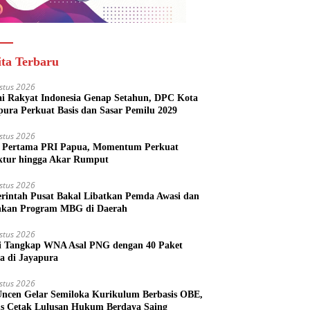
ita Terbaru
stus 2026
ai Rakyat Indonesia Genap Setahun, DPC Kota
pura Perkuat Basis dan Sasar Pemilu 2029
stus 2026
Pertama PRI Papua, Momentum Perkuat
ktur hingga Akar Rumput
stus 2026
rintah Pusat Bakal Libatkan Pemda Awasi dan
nkan Program MBG di Daerah
stus 2026
si Tangkap WNA Asal PNG dengan 40 Paket
a di Jayapura
stus 2026
ncen Gelar Semiloka Kurikulum Berbasis OBE,
s Cetak Lulusan Hukum Berdaya Saing