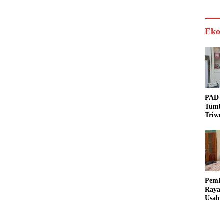
Eko
PAD 
Tumb
Triw
Real
Targ
Pem
Raya
Usah
Akse
Bisa