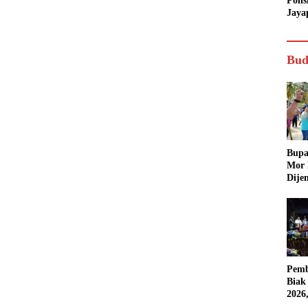
Poli
Jaya
Bud
Bupa
Mor
Dije
Pemb
Biak
2026
Karn