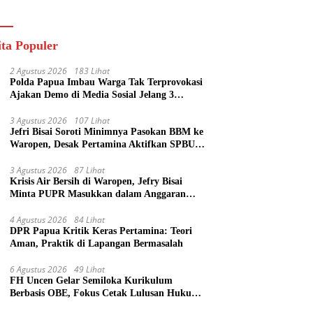
ik
ita Populer
2 Agustus 2026
183 Lihat
Polda Papua Imbau Warga Tak Terprovokasi
Ajakan Demo di Media Sosial Jelang 3
Agustus
3 Agustus 2026
107 Lihat
Jefri Bisai Soroti Minimnya Pasokan BBM ke
Waropen, Desak Pertamina Aktifkan SPBU
Urei
3 Agustus 2026
87 Lihat
Krisis Air Bersih di Waropen, Jefry Bisai
Minta PUPR Masukkan dalam Anggaran
Perubahan
4 Agustus 2026
84 Lihat
DPR Papua Kritik Keras Pertamina: Teori
Aman, Praktik di Lapangan Bermasalah
6 Agustus 2026
49 Lihat
FH Uncen Gelar Semiloka Kurikulum
Berbasis OBE, Fokus Cetak Lulusan Hukum
Berdaya Saing