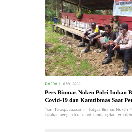
DAERAH
4 Mei 2020
Pers Binmas Noken Polri Imbau 
Covid-19 dan Kamtibmas Saat Pe
Spot Ternak Binaan
Tiom,Teraspapua.com – Satgas Binmas Noken Po
lakukan pengecekkan spot kandang dan ternak 