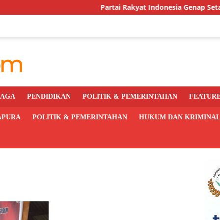
Partai Rakyat Indonesia Genap Setahun, DPC Kota
RAGA
PENDIDIKAN
POLITIK & PEMERINTAHAN
FEATUR
APURA
POLITIK & PEMERINTAHAN
HUKUM DAN KRIMINA