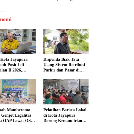
nomi
Kota Jayapura
Dispenda Biak Tata
uh Positif di
Ulang Sistem Retribusi
ulan II 2026,
Parkir dan Pasar di
isasi Lampaui
Bosnik
et
kab Mamberamo
Pelatihan Barista Lokal
 Genjot Legalitas
di Kota Jayapura
a OAP Lewat OSS,
Dorong Kemandirian
s Perizinan Kini
Ekonomi Generasi
 dari Rumah
Muda