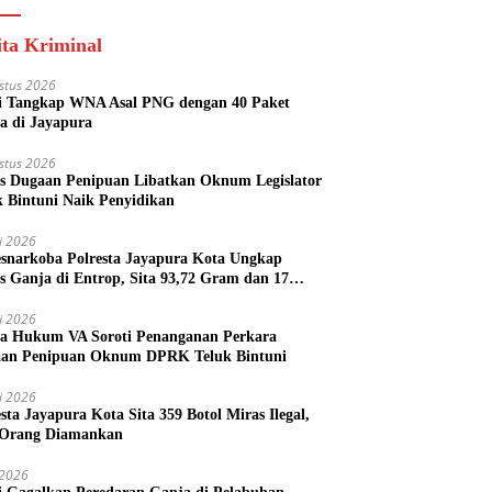
ita Kriminal
stus 2026
si Tangkap WNA Asal PNG dengan 40 Paket
a di Jayapura
stus 2026
s Dugaan Penipuan Libatkan Oknum Legislator
k Bintuni Naik Penyidikan
li 2026
esnarkoba Polresta Jayapura Kota Ungkap
s Ganja di Entrop, Sita 93,72 Gram dan 17
l Arak Bali
li 2026
a Hukum VA Soroti Penanganan Perkara
an Penipuan Oknum DPRK Teluk Bintuni
li 2026
esta Jayapura Kota Sita 359 Botol Miras Ilegal,
Orang Diamankan
i 2026