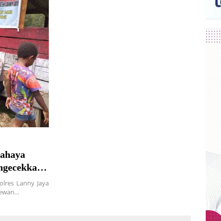
Bahaya
ngecekkan
lres Lanny Jaya
hewan…