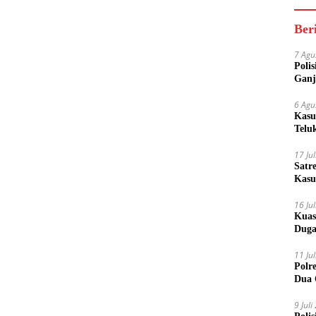
Ber
7 Agu
Poli
Ganj
6 Agu
Kasu
Telu
17 Ju
Satr
Kasu
Boto
16 Ju
Kuas
Duga
11 Ju
Polr
Dua 
9 Jul