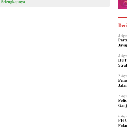
Selengkapnya
Ber
8 Agu
Part
Jaya
8 Agu
HUT 
Stru
7 Agu
Peme
Jala
7 Agu
Poli
Ganj
6 Agu
FH U
Foku