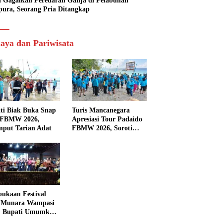
si Gagalkan Peredaran Ganja di Pelabuhan
pura, Seorang Pria Ditangkap
aya dan Pariwisata
ti Biak Buka Snap
Turis Mancanegara
 FBMW 2026,
Apresiasi Tour Padaido
mput Tarian Adat
FBMW 2026, Soroti
Indahnya Alam Padaido
ukaan Festival
 Munara Wampasi
, Bupati Umumkan
aval Budaya