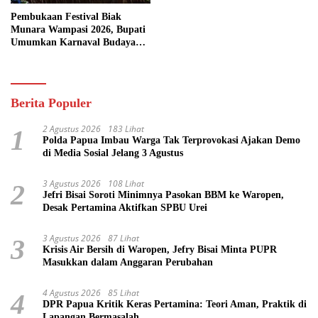
Pembukaan Festival Biak
Munara Wampasi 2026, Bupati
Umumkan Karnaval Budaya
Pasifik
Berita Populer
2 Agustus 2026
183 Lihat
1
Polda Papua Imbau Warga Tak Terprovokasi Ajakan Demo
di Media Sosial Jelang 3 Agustus
3 Agustus 2026
108 Lihat
2
Jefri Bisai Soroti Minimnya Pasokan BBM ke Waropen,
Desak Pertamina Aktifkan SPBU Urei
3 Agustus 2026
87 Lihat
3
Krisis Air Bersih di Waropen, Jefry Bisai Minta PUPR
Masukkan dalam Anggaran Perubahan
4 Agustus 2026
85 Lihat
4
DPR Papua Kritik Keras Pertamina: Teori Aman, Praktik di
Lapangan Bermasalah