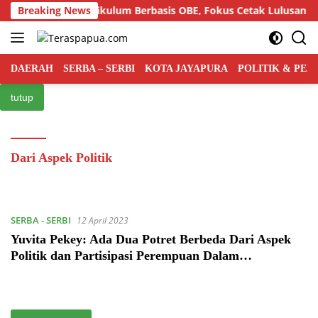
Langsung
ar Semiloka Kurikulum Berbasis OBE, Fokus Cetak Lulusan Huk
Breaking News
ke
konten
DAERAH
SERBA – SERBI
KOTA JAYAPURA
POLITIK & PE
tutup
Dari Aspek Politik
SERBA - SERBI
12 April 2023
Yuvita Pekey: Ada Dua Potret Berbeda Dari Aspek
Politik dan Partisipasi Perempuan Dalam
Pembangunan