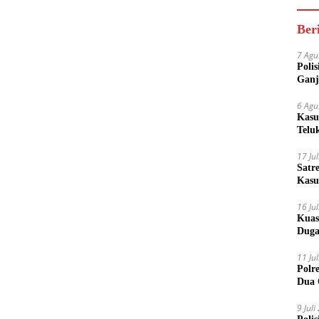
Ber
7 Agu
Poli
Ganj
6 Agu
Kasu
Telu
17 Ju
Satr
Kasu
Boto
16 Ju
Kuas
Duga
11 Ju
Polr
Dua 
9 Jul