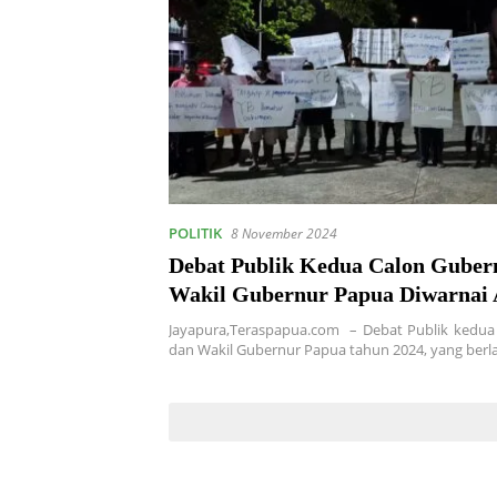
POLITIK
8 November 2024
Debat Publik Kedua Calon Guber
Wakil Gubernur Papua Diwarnai 
Jayapura,Teraspapua.com – Debat Publik kedua
dan Wakil Gubernur Papua tahun 2024, yang ber