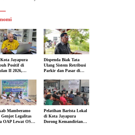
nomi
Kota Jayapura
Dispenda Biak Tata
uh Positif di
Ulang Sistem Retribusi
ulan II 2026,
Parkir dan Pasar di
isasi Lampaui
Bosnik
et
kab Mamberamo
Pelatihan Barista Lokal
 Genjot Legalitas
di Kota Jayapura
a OAP Lewat OSS,
Dorong Kemandirian
s Perizinan Kini
Ekonomi Generasi
 dari Rumah
Muda