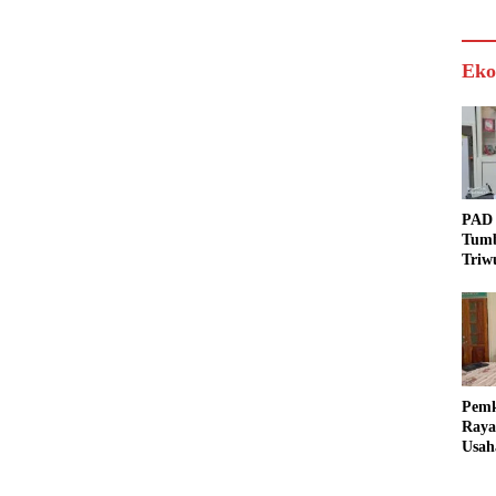
Eko
PAD 
Tumb
Triw
Real
Targ
Pem
Raya
Usah
Akse
Bisa