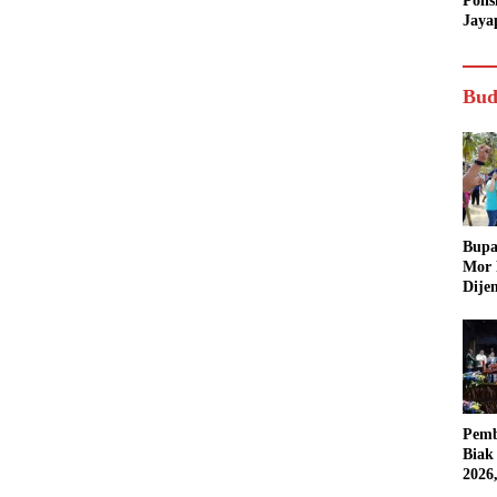
Poli
Jaya
Bud
Bupa
Mor
Dije
Pemb
Biak
2026
Karn