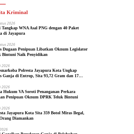
ita Kriminal
stus 2026
si Tangkap WNA Asal PNG dengan 40 Paket
a di Jayapura
stus 2026
s Dugaan Penipuan Libatkan Oknum Legislator
k Bintuni Naik Penyidikan
li 2026
esnarkoba Polresta Jayapura Kota Ungkap
s Ganja di Entrop, Sita 93,72 Gram dan 17
l Arak Bali
li 2026
a Hukum VA Soroti Penanganan Perkara
an Penipuan Oknum DPRK Teluk Bintuni
li 2026
esta Jayapura Kota Sita 359 Botol Miras Ilegal,
Orang Diamankan
i 2026