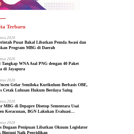
ita Terbaru
stus 2026
rintah Pusat Bakal Libatkan Pemda Awasi dan
nkan Program MBG di Daerah
stus 2026
si Tangkap WNA Asal PNG dengan 40 Paket
a di Jayapura
stus 2026
ncen Gelar Semiloka Kurikulum Berbasis OBE,
s Cetak Lulusan Hukum Berdaya Saing
stus 2026
r MBG di Depapre Disetop Sementara Usai
den Keracunan, BGN Lakukan Evaluasi
eluruh
stus 2026
s Dugaan Penipuan Libatkan Oknum Legislator
k Bintuni Naik Penyidikan