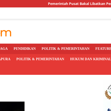
Pemerintah Pusat Bakal Libatkan Pemda Awasi
RAGA
PENDIDIKAN
POLITIK & PEMERINTAHAN
FEATUR
APURA
POLITIK & PEMERINTAHAN
HUKUM DAN KRIMINA