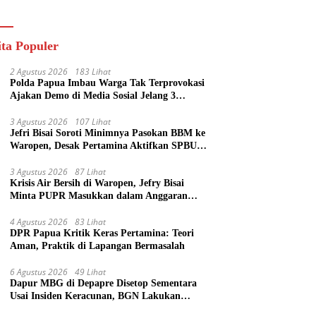
ik
ita Populer
2 Agustus 2026
183 Lihat
Polda Papua Imbau Warga Tak Terprovokasi
Ajakan Demo di Media Sosial Jelang 3
Agustus
3 Agustus 2026
107 Lihat
Jefri Bisai Soroti Minimnya Pasokan BBM ke
Waropen, Desak Pertamina Aktifkan SPBU
Urei
3 Agustus 2026
87 Lihat
Krisis Air Bersih di Waropen, Jefry Bisai
Minta PUPR Masukkan dalam Anggaran
Perubahan
4 Agustus 2026
83 Lihat
DPR Papua Kritik Keras Pertamina: Teori
Aman, Praktik di Lapangan Bermasalah
6 Agustus 2026
49 Lihat
Dapur MBG di Depapre Disetop Sementara
Usai Insiden Keracunan, BGN Lakukan
Evaluasi Menyeluruh