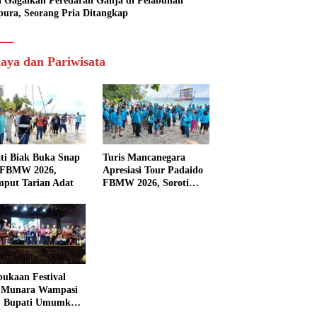
si Gagalkan Peredaran Ganja di Pelabuhan
pura, Seorang Pria Ditangkap
aya dan Pariwisata
ti Biak Buka Snap
Turis Mancanegara
 FBMW 2026,
Apresiasi Tour Padaido
mput Tarian Adat
FBMW 2026, Soroti
Indahnya Alam Padaido
ukaan Festival
 Munara Wampasi
, Bupati Umumkan
aval Budaya