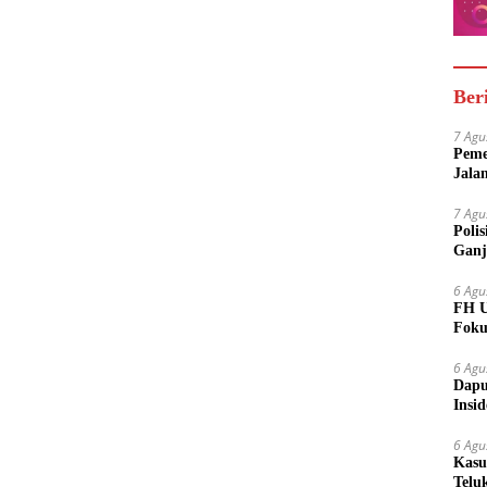
Ber
7 Agu
Peme
Jala
7 Agu
Poli
Ganj
6 Agu
FH U
Foku
6 Agu
Dapu
Insi
Meny
6 Agu
Kasu
Telu