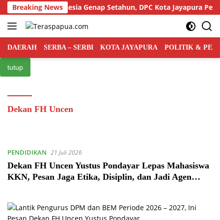
Langsung
rtai Rakyat Indonesia Genap Setahun, DPC Kota Jayapura Perkuat
Breaking News
ke
konten
DAERAH
SERBA – SERBI
KOTA JAYAPURA
POLITIK & PE
tutup
Dekan FH Uncen
PENDIDIKAN
21 Juli 2026
Dekan FH Uncen Yustus Pondayar Lepas Mahasiswa
KKN, Pesan Jaga Etika, Disiplin, dan Jadi Agen
Perubahan