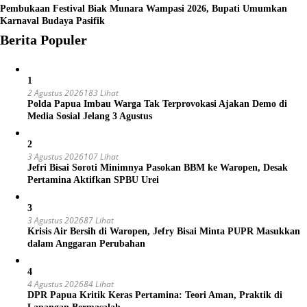
Pembukaan Festival Biak Munara Wampasi 2026, Bupati Umumkan
Karnaval Budaya Pasifik
Berita Populer
1
2 Agustus 2026
183 Lihat
Polda Papua Imbau Warga Tak Terprovokasi Ajakan Demo di
Media Sosial Jelang 3 Agustus
2
3 Agustus 2026
107 Lihat
Jefri Bisai Soroti Minimnya Pasokan BBM ke Waropen, Desak
Pertamina Aktifkan SPBU Urei
3
3 Agustus 2026
87 Lihat
Krisis Air Bersih di Waropen, Jefry Bisai Minta PUPR Masukkan
dalam Anggaran Perubahan
4
4 Agustus 2026
84 Lihat
DPR Papua Kritik Keras Pertamina: Teori Aman, Praktik di