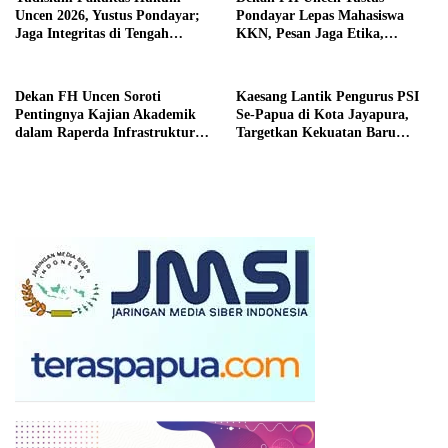
Uncen 2026, Yustus Pondayar;
Pondayar Lepas Mahasiswa
Jaga Integritas di Tengah
KKN, Pesan Jaga Etika,
Dinamika Hukum
Disiplin, dan Jadi Agen
Perubahan
Dekan FH Uncen Soroti
Kaesang Lantik Pengurus PSI
Pentingnya Kajian Akademik
Se-Papua di Kota Jayapura,
dalam Raperda Infrastruktur
Targetkan Kekuatan Baru
Jalan dan Jembatan
Menuju 2029