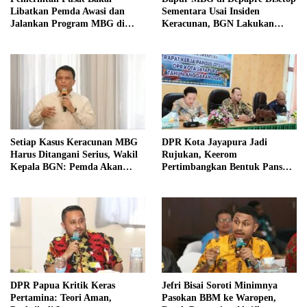
Libatkan Pemda Awasi dan
Sementara Usai Insiden
Jalankan Program MBG di
Keracunan, BGN Lakukan
Daerah
Evaluasi Menyeluruh
Setiap Kasus Keracunan MBG
DPR Kota Jayapura Jadi
Harus Ditangani Serius, Wakil
Rujukan, Keerom
Kepala BGN: Pemda Akan
Pertimbangkan Bentuk Pansus
Lebih Dilibatkan
Otsus
DPR Papua Kritik Keras
Jefri Bisai Soroti Minimnya
Pertamina: Teori Aman,
Pasokan BBM ke Waropen,