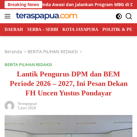
Langsung
batkan Pemda Awasi dan Jalankan Program MBG di Daerah
Breaking News
ke
konten
DAERAH
SERBA – SERBI
KOTA JAYAPURA
POLITIK & PE
Beranda
BERITA PILIHAN REDAKSI
BERITA PILIHAN REDAKSI
Lantik Pengurus DPM dan BEM
Periode 2026 – 2027, Ini Pesan Dekan
FH Uncen Yustus Pondayar
Teraspapua
5 Juni 2026