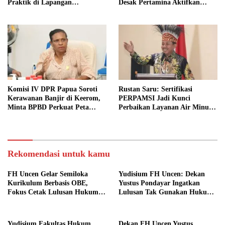
Praktik di Lapangan
Desak Pertamina Aktifkan
Bermasalah
SPBU Urei
Komisi IV DPR Papua Soroti
Rustan Saru: Sertifikasi
Kerawanan Banjir di Keerom,
PERPAMSI Jadi Kunci
Minta BPBD Perkuat Peta
Perbaikan Layanan Air Minum
Risiko Bencana
di Papua
Rekomendasi untuk kamu
FH Uncen Gelar Semiloka
Yudisium FH Uncen: Dekan
Kurikulum Berbasis OBE,
Yustus Pondayar Ingatkan
Fokus Cetak Lulusan Hukum
Lulusan Tak Gunakan Hukum
Berdaya Saing
untuk Cari Celah, Tapi
Tegakkan Keadilan
Yudisium Fakultas Hukum
Dekan FH Uncen Yustus