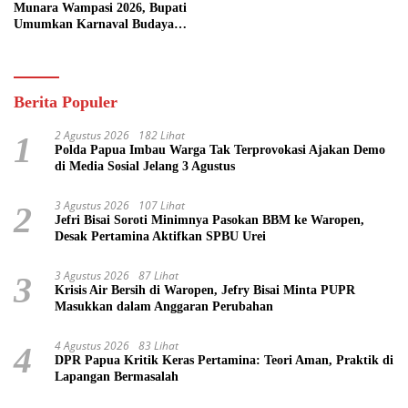
Munara Wampasi 2026, Bupati
Umumkan Karnaval Budaya
Pasifik
Berita Populer
2 Agustus 2026
182 Lihat
1
Polda Papua Imbau Warga Tak Terprovokasi Ajakan Demo
di Media Sosial Jelang 3 Agustus
3 Agustus 2026
107 Lihat
2
Jefri Bisai Soroti Minimnya Pasokan BBM ke Waropen,
Desak Pertamina Aktifkan SPBU Urei
3 Agustus 2026
87 Lihat
3
Krisis Air Bersih di Waropen, Jefry Bisai Minta PUPR
Masukkan dalam Anggaran Perubahan
4 Agustus 2026
83 Lihat
4
DPR Papua Kritik Keras Pertamina: Teori Aman, Praktik di
Lapangan Bermasalah