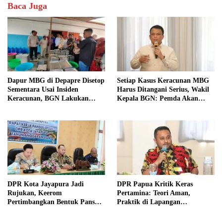
Baca Juga
Dapur MBG di Depapre Disetop
Setiap Kasus Keracunan MBG
Sementara Usai Insiden
Harus Ditangani Serius, Wakil
Keracunan, BGN Lakukan
Kepala BGN: Pemda Akan
Evaluasi Menyeluruh
Lebih Dilibatkan
DPR Kota Jayapura Jadi
DPR Papua Kritik Keras
Rujukan, Keerom
Pertamina: Teori Aman,
Pertimbangkan Bentuk Pansus
Praktik di Lapangan
Otsus
Bermasalah