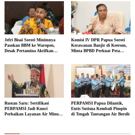
Jefri Bisai Soroti Minimnya
Komisi IV DPR Papua Soroti
Pasokan BBM ke Waropen,
Kerawanan Banjir di Keerom,
Desak Pertamina Aktifkan
Minta BPBD Perkuat Peta
SPBU Urei
Risiko Bencana
Rustan Saru: Sertifikasi
PERPAMSI Papua Dilantik,
PERPAMSI Jadi Kunci
Entis Sutisna Kembali Pimpin
Perbaikan Layanan Air Minum
di Tengah Tantangan Air Bersih
di Papua