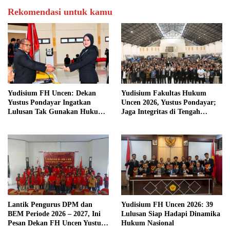
Rekomendasi untuk kamu
Yudisium FH Uncen: Dekan
Yudisium Fakultas Hukum
Yustus Pondayar Ingatkan
Uncen 2026, Yustus Pondayar;
Lulusan Tak Gunakan Hukum
Jaga Integritas di Tengah
untuk Cari Celah, Tapi
Dinamika Hukum
Tegakkan Keadilan
Lantik Pengurus DPM dan
Yudisium FH Uncen 2026: 39
BEM Periode 2026 – 2027, Ini
Lulusan Siap Hadapi Dinamika
Pesan Dekan FH Uncen Yustus
Hukum Nasional