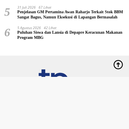
31 Juli 2026
67 Lihat
5
Penjelasan GM Pertamina Awan Raharjo Terkait Stok BBM
Sangat Bagus, Namun Eksekusi di Lapangan Bermasalah
5 Agustus 2026
42 Lihat
6
Puluhan Siswa dan Lansia di Depapre Keracunan Makanan
Program MBG
Indeks
Kode Etik
Privacy Policy
Redaksi
Disclaimer
Pedoman Media Siber