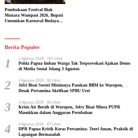
Pembukaan Festival Biak
Munara Wampasi 2026, Bupati
Umumkan Karnaval Budaya
Pasifik
Berita Populer
2 Agustus 2026
181 Lihat
1
Polda Papua Imbau Warga Tak Terprovokasi Ajakan Demo
di Media Sosial Jelang 3 Agustus
3 Agustus 2026
96 Lihat
2
Jefri Bisai Soroti Minimnya Pasokan BBM ke Waropen,
Desak Pertamina Aktifkan SPBU Urei
3 Agustus 2026
86 Lihat
3
Krisis Air Bersih di Waropen, Jefry Bisai Minta PUPR
Masukkan dalam Anggaran Perubahan
4 Agustus 2026
81 Lihat
4
DPR Papua Kritik Keras Pertamina: Teori Aman, Praktik di
Lapangan Bermasalah