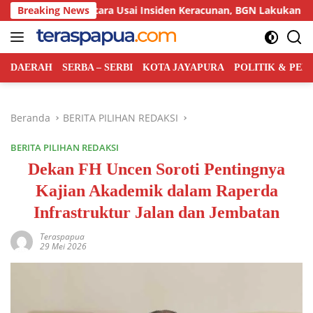
Langsung
 Sementara Usai Insiden Keracunan, BGN Lakukan Evaluasi Meny
Breaking News
ke
konten
DAERAH
SERBA – SERBI
KOTA JAYAPURA
POLITIK & PE
Beranda
BERITA PILIHAN REDAKSI
BERITA PILIHAN REDAKSI
Dekan FH Uncen Soroti Pentingnya
Kajian Akademik dalam Raperda
Infrastruktur Jalan dan Jembatan
Teraspapua
29 Mei 2026