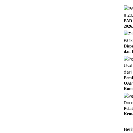
PAD 
2026
Disp
dan 
Pemk
OAP 
Rum
Pela
Kema
Beri