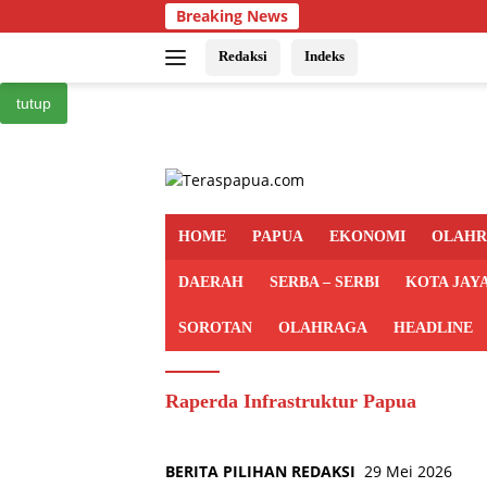
Langsung
Breaking News
ke
konten
Redaksi
Indeks
tutup
HOME
PAPUA
EKONOMI
OLAH
DAERAH
SERBA – SERBI
KOTA JAY
SOROTAN
OLAHRAGA
HEADLINE
Raperda Infrastruktur Papua
BERITA PILIHAN REDAKSI
29 Mei 2026