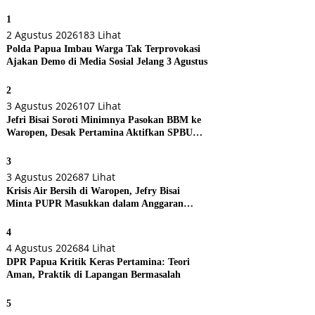
1
2 Agustus 2026
183 Lihat
Polda Papua Imbau Warga Tak Terprovokasi
Ajakan Demo di Media Sosial Jelang 3 Agustus
2
3 Agustus 2026
107 Lihat
Jefri Bisai Soroti Minimnya Pasokan BBM ke
Waropen, Desak Pertamina Aktifkan SPBU
Urei
3
3 Agustus 2026
87 Lihat
Krisis Air Bersih di Waropen, Jefry Bisai
Minta PUPR Masukkan dalam Anggaran
Perubahan
4
4 Agustus 2026
84 Lihat
DPR Papua Kritik Keras Pertamina: Teori
Aman, Praktik di Lapangan Bermasalah
5