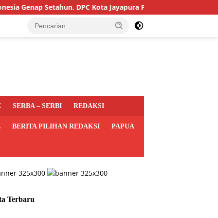
enap Setahun, DPC Kota Jayapura Perkuat Basis dan Sasar Pemil
E
SERBA – SERBI
REDAKSI
L
BERITA PILIHAN REDAKSI
PAPUA
ta Terbaru