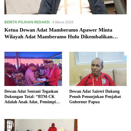
BERITA PILIHAN REDAKSI
4 Maret 2026
Ketua Dewan Adat Mamberamo Apawer Minta
Wilayah Adat Mamberamo Hulu Dikembalikan
Sesuai Batas Peninggalan Belanda
Dewan Adat Sentani Tegaskan
Dewan Adat Saireri Dukung
Dukungan Total: “BTM-CK
Penuh Penunjukan Penjabat
Adalah Anak Adat, Pemimpin
Gubernur Papua
untuk Masa Depan Papua