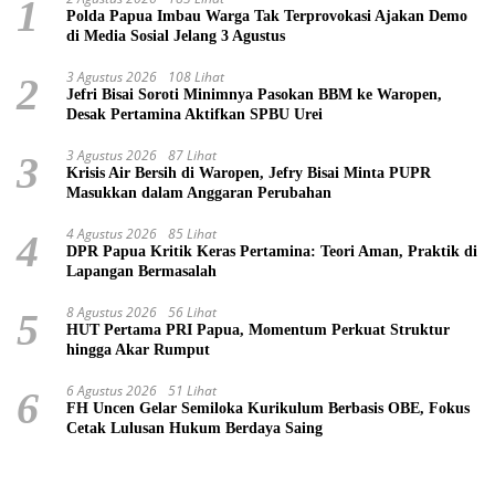
1
Polda Papua Imbau Warga Tak Terprovokasi Ajakan Demo
di Media Sosial Jelang 3 Agustus
3 Agustus 2026
108 Lihat
2
Jefri Bisai Soroti Minimnya Pasokan BBM ke Waropen,
Desak Pertamina Aktifkan SPBU Urei
3 Agustus 2026
87 Lihat
3
Krisis Air Bersih di Waropen, Jefry Bisai Minta PUPR
Masukkan dalam Anggaran Perubahan
4 Agustus 2026
85 Lihat
4
DPR Papua Kritik Keras Pertamina: Teori Aman, Praktik di
Lapangan Bermasalah
8 Agustus 2026
56 Lihat
5
HUT Pertama PRI Papua, Momentum Perkuat Struktur
hingga Akar Rumput
6 Agustus 2026
51 Lihat
6
FH Uncen Gelar Semiloka Kurikulum Berbasis OBE, Fokus
Cetak Lulusan Hukum Berdaya Saing