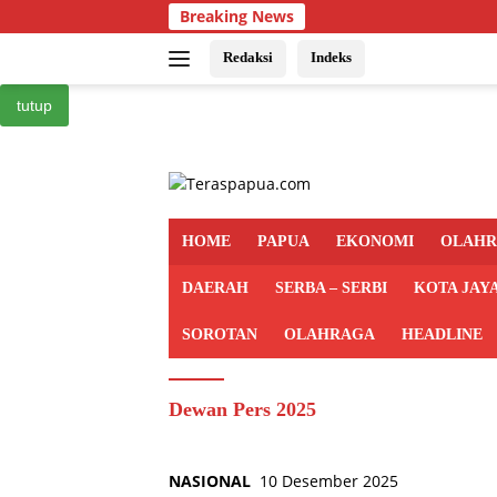
Langsung
Breaking News
ke
konten
Redaksi
Indeks
tutup
HOME
PAPUA
EKONOMI
OLAH
DAERAH
SERBA – SERBI
KOTA JAY
SOROTAN
OLAHRAGA
HEADLINE
Dewan Pers 2025
NASIONAL
10 Desember 2025