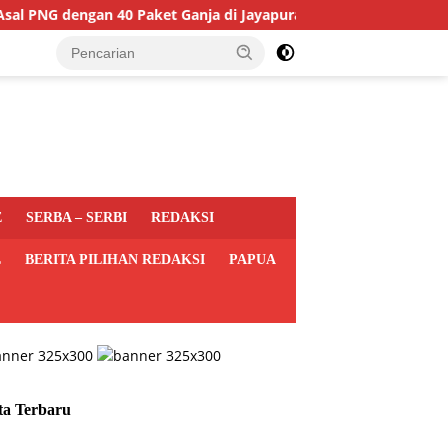
G dengan 40 Paket Ganja di Jayapura
FH Uncen Gelar S
E
SERBA – SERBI
REDAKSI
L
BERITA PILIHAN REDAKSI
PAPUA
ta Terbaru