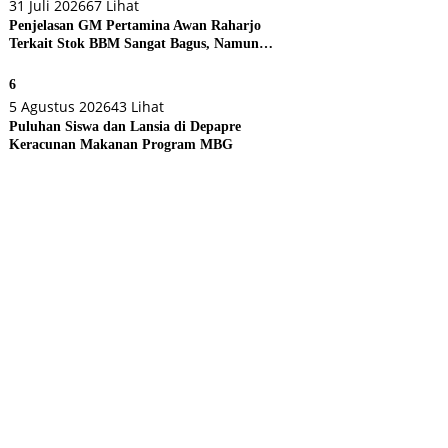
31 Juli 2026
67 Lihat
Penjelasan GM Pertamina Awan Raharjo
Terkait Stok BBM Sangat Bagus, Namun
Eksekusi di Lapangan Bermasalah
6
5 Agustus 2026
43 Lihat
Puluhan Siswa dan Lansia di Depapre
Keracunan Makanan Program MBG