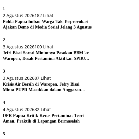
1
2 Agustus 2026
182 Lihat
Polda Papua Imbau Warga Tak Terprovokasi
Ajakan Demo di Media Sosial Jelang 3 Agustus
2
3 Agustus 2026
100 Lihat
Jefri Bisai Soroti Minimnya Pasokan BBM ke
Waropen, Desak Pertamina Aktifkan SPBU
Urei
3
3 Agustus 2026
87 Lihat
Krisis Air Bersih di Waropen, Jefry Bisai
Minta PUPR Masukkan dalam Anggaran
Perubahan
4
4 Agustus 2026
82 Lihat
DPR Papua Kritik Keras Pertamina: Teori
Aman, Praktik di Lapangan Bermasalah
5