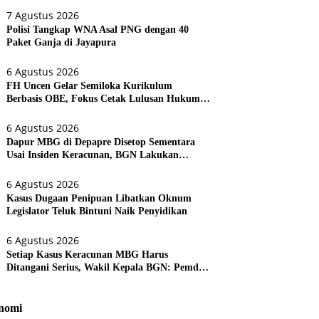
7 Agustus 2026
Polisi Tangkap WNA Asal PNG dengan 40
Paket Ganja di Jayapura
6 Agustus 2026
FH Uncen Gelar Semiloka Kurikulum
Berbasis OBE, Fokus Cetak Lulusan Hukum
Berdaya Saing
6 Agustus 2026
Dapur MBG di Depapre Disetop Sementara
Usai Insiden Keracunan, BGN Lakukan
Evaluasi Menyeluruh
6 Agustus 2026
Kasus Dugaan Penipuan Libatkan Oknum
Legislator Teluk Bintuni Naik Penyidikan
6 Agustus 2026
Setiap Kasus Keracunan MBG Harus
Ditangani Serius, Wakil Kepala BGN: Pemda
Akan Lebih Dilibatkan
nomi