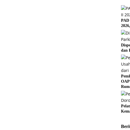
PAD 
2026
Disp
dan 
Pemk
OAP 
Rum
Pela
Kema
Beri