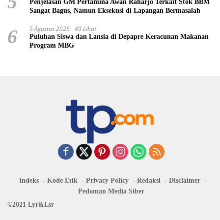
5
Penjelasan GM Pertamina Awan Raharjo Terkait Stok BBM
Sangat Bagus, Namun Eksekusi di Lapangan Bermasalah
5 Agustus 2026
43 Lihat
6
Puluhan Siswa dan Lansia di Depapre Keracunan Makanan
Program MBG
Indeks
Kode Etik
Privacy Policy
Redaksi
Disclaimer
Pedoman Media Siber
©2021 Lyr&Lsr