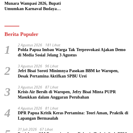
Munara Wampasi 2026, Bupati
Umumkan Karnaval Budaya
Pasifik
Berita Populer
2 Agustus 2026
181 Lihat
1
Polda Papua Imbau Warga Tak Terprovokasi Ajakan Demo
di Media Sosial Jelang 3 Agustus
3 Agustus 2026
96 Lihat
2
Jefri Bisai Soroti Minimnya Pasokan BBM ke Waropen,
Desak Pertamina Aktifkan SPBU Urei
3 Agustus 2026
87 Lihat
3
Krisis Air Bersih di Waropen, Jefry Bisai Minta PUPR
Masukkan dalam Anggaran Perubahan
4 Agustus 2026
81 Lihat
4
DPR Papua Kritik Keras Pertamina: Teori Aman, Praktik di
Lapangan Bermasalah
31 Juli 2026
67 Lihat