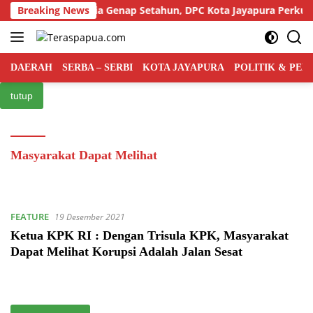
Langsung
ai Rakyat Indonesia Genap Setahun, DPC Kota Jayapura Perkuat B
Breaking News
ke
konten
DAERAH
SERBA – SERBI
KOTA JAYAPURA
POLITIK & PE
tutup
Masyarakat Dapat Melihat
FEATURE
19 Desember 2021
Ketua KPK RI : Dengan Trisula KPK, Masyarakat
Dapat Melihat Korupsi Adalah Jalan Sesat