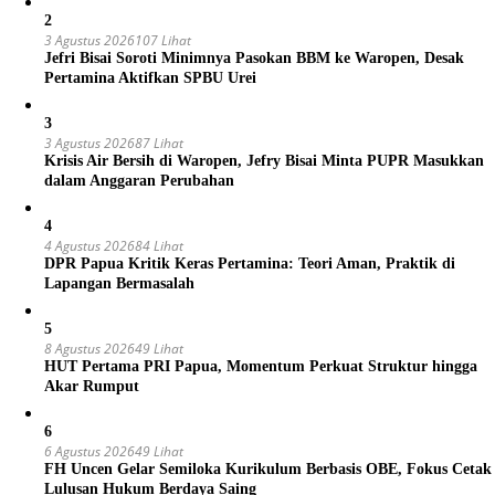
2
3 Agustus 2026
107 Lihat
Jefri Bisai Soroti Minimnya Pasokan BBM ke Waropen, Desak
Pertamina Aktifkan SPBU Urei
3
3 Agustus 2026
87 Lihat
Krisis Air Bersih di Waropen, Jefry Bisai Minta PUPR Masukkan
dalam Anggaran Perubahan
4
4 Agustus 2026
84 Lihat
DPR Papua Kritik Keras Pertamina: Teori Aman, Praktik di
Lapangan Bermasalah
5
8 Agustus 2026
49 Lihat
HUT Pertama PRI Papua, Momentum Perkuat Struktur hingga
Akar Rumput
6
6 Agustus 2026
49 Lihat
FH Uncen Gelar Semiloka Kurikulum Berbasis OBE, Fokus Cetak
Lulusan Hukum Berdaya Saing