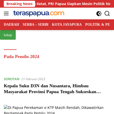
Langsung
Persaingan Kian Ketat, PRI Papua Siapkan Mesin Politik hingga 
Breaking News
ke
konten
DAERAH
SERBA – SERBI
KOTA JAYAPURA
POLITIK & PE
tutup
Pada Pemilu 2024
SOROTAN
21 Februari 2023
Kepala Suku D3N dan Nusantara, Himbau
Masyarakat Provinsi Papua Tengah Sukseskan
Pemilu 2024