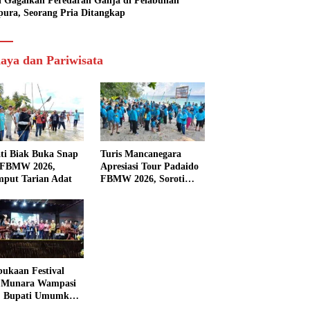
si Gagalkan Peredaran Ganja di Pelabuhan
pura, Seorang Pria Ditangkap
aya dan Pariwisata
ti Biak Buka Snap
Turis Mancanegara
 FBMW 2026,
Apresiasi Tour Padaido
mput Tarian Adat
FBMW 2026, Soroti
Indahnya Alam Padaido
ukaan Festival
 Munara Wampasi
, Bupati Umumkan
aval Budaya