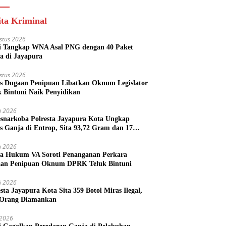
ita Kriminal
stus 2026
si Tangkap WNA Asal PNG dengan 40 Paket
a di Jayapura
stus 2026
s Dugaan Penipuan Libatkan Oknum Legislator
k Bintuni Naik Penyidikan
li 2026
esnarkoba Polresta Jayapura Kota Ungkap
s Ganja di Entrop, Sita 93,72 Gram dan 17
l Arak Bali
li 2026
a Hukum VA Soroti Penanganan Perkara
an Penipuan Oknum DPRK Teluk Bintuni
li 2026
esta Jayapura Kota Sita 359 Botol Miras Ilegal,
Orang Diamankan
i 2026