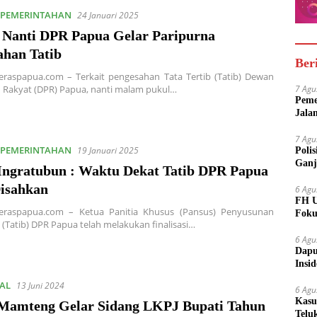
& PEMERINTAHAN
24 Januari 2025
Nanti DPR Papua Gelar Paripurna
ahan Tatib
Ber
Teraspapua.com – Terkait pengesahan Tata Tertib (Tatib) Dewan
7 Agu
 Rakyat (DPR) Papua, nanti malam pukul…
Peme
Jala
7 Agu
& PEMERINTAHAN
19 Januari 2025
Poli
Ganj
Ingratubun : Waktu Dekat Tatib DPR Papua
isahkan
6 Agu
FH U
Teraspapua.com – Ketua Panitia Khusus (Pansus) Penyusunan
Foku
b (Tatib) DPR Papua telah melakukan finalisasi…
6 Agu
Dapu
Insi
Meny
AL
13 Juni 2024
6 Agu
Kasu
amteng Gelar Sidang LKPJ Bupati Tahun
Telu