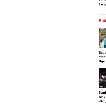
Poli
Jaya
Bud
Bupa
Mor
Dije
Pemb
Biak
2026
Karn