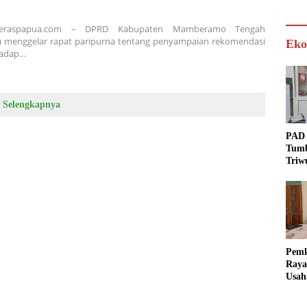
,Teraspapua.com – DPRD Kabupaten Mamberamo Tengah
 menggelar rapat paripurna tentang penyampaian rekomendasi
Eko
hadap…
Selengkapnya
PAD 
Tumb
Triw
Real
Targ
Pem
Raya
Usah
Akse
Bisa