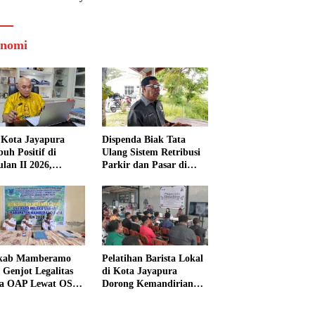
nomi
Kota Jayapura
Dispenda Biak Tata
uh Positif di
Ulang Sistem Retribusi
ulan II 2026,
Parkir dan Pasar di
isasi Lampaui
Bosnik
et
kab Mamberamo
Pelatihan Barista Lokal
 Genjot Legalitas
di Kota Jayapura
a OAP Lewat OSS,
Dorong Kemandirian
s Perizinan Kini
Ekonomi Generasi
 dari Rumah
Muda