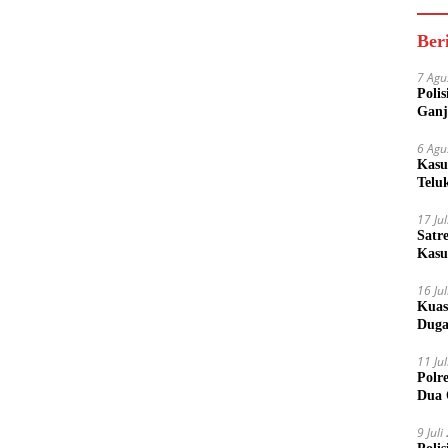
Ber
7 Agu
Poli
Ganj
6 Agu
Kasu
Telu
17 Ju
Satr
Kasu
Boto
16 Ju
Kuas
Duga
11 Ju
Polr
Dua 
9 Jul