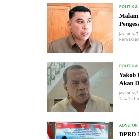
POLITIK 
Malam 
Penges
Jayapura,
Perwakilan
POLITIK 
Yakob 
Akan D
Jayapura,
Tata Terti
ADVETORI
DPRD M