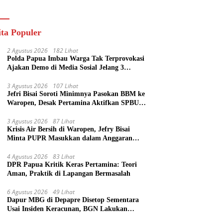
ik
ita Populer
2 Agustus 2026
182 Lihat
Polda Papua Imbau Warga Tak Terprovokasi
Ajakan Demo di Media Sosial Jelang 3
Agustus
3 Agustus 2026
107 Lihat
Jefri Bisai Soroti Minimnya Pasokan BBM ke
Waropen, Desak Pertamina Aktifkan SPBU
Urei
3 Agustus 2026
87 Lihat
Krisis Air Bersih di Waropen, Jefry Bisai
Minta PUPR Masukkan dalam Anggaran
Perubahan
4 Agustus 2026
83 Lihat
DPR Papua Kritik Keras Pertamina: Teori
Aman, Praktik di Lapangan Bermasalah
6 Agustus 2026
49 Lihat
Dapur MBG di Depapre Disetop Sementara
Usai Insiden Keracunan, BGN Lakukan
Evaluasi Menyeluruh