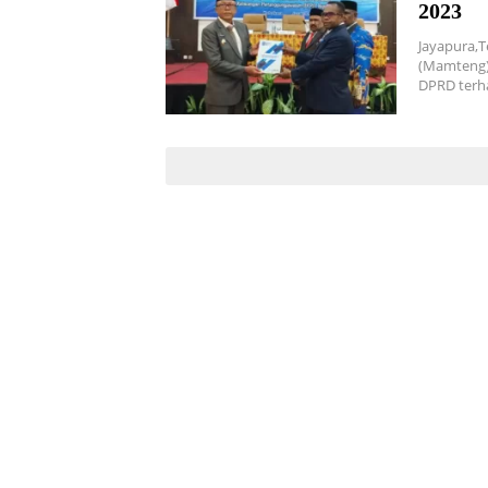
2023
Jayapura
(Mamteng)
DPRD ter