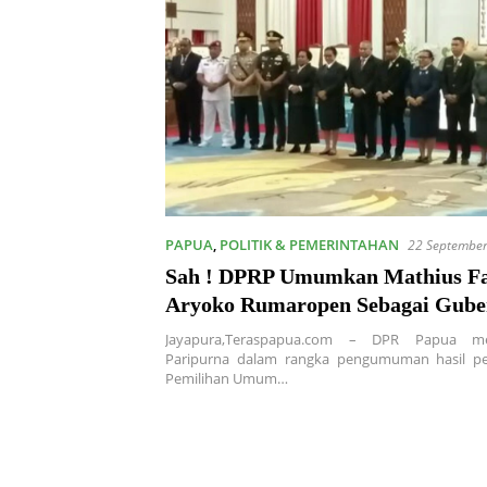
PAPUA
,
POLITIK & PEMERINTAHAN
22 Septembe
Sah ! DPRP Umumkan Mathius Fa
Aryoko Rumaropen Sebagai Gube
Wagub Papua Periode 2025 – 2030
Jayapura,Teraspapua.com – DPR Papua me
Paripurna dalam rangka pengumuman hasil p
Pemilihan Umum…