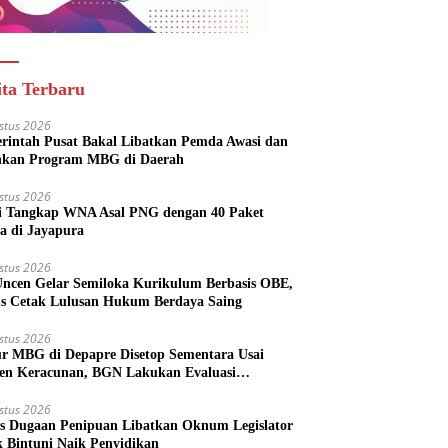
ita Terbaru
stus 2026
rintah Pusat Bakal Libatkan Pemda Awasi dan
nkan Program MBG di Daerah
stus 2026
si Tangkap WNA Asal PNG dengan 40 Paket
a di Jayapura
stus 2026
ncen Gelar Semiloka Kurikulum Berbasis OBE,
s Cetak Lulusan Hukum Berdaya Saing
stus 2026
r MBG di Depapre Disetop Sementara Usai
den Keracunan, BGN Lakukan Evaluasi
eluruh
stus 2026
s Dugaan Penipuan Libatkan Oknum Legislator
k Bintuni Naik Penyidikan