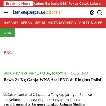
Langsung
 Semiloka Kurikulum Berbasis OBE, Fokus Cetak Lulusan Hukum 
Breaking News
ke
konten
DAERAH
SERBA – SERBI
KOTA JAYAPURA
POLITIK & PE
tutup
PNG
HUKUM DAN KRIMINAL
,
PAPUA
,
SOROTAN
1 Oktober 2025
Bawa 21 Kg Ganja WNA Asal PNG di Ringkus Polisi
Satrol Lantamal X Jayapura Tangkap Jaringan Sindikat