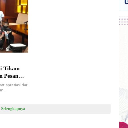
Si Tikam
n Pesan
t apresiasi dari
san…
Selengkapnya