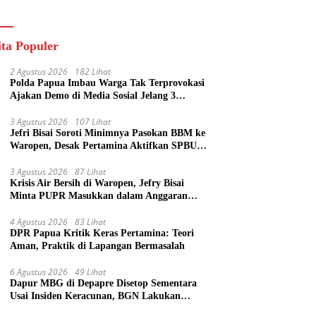
ik
ita Populer
2 Agustus 2026
182 Lihat
Polda Papua Imbau Warga Tak Terprovokasi
Ajakan Demo di Media Sosial Jelang 3
Agustus
3 Agustus 2026
107 Lihat
Jefri Bisai Soroti Minimnya Pasokan BBM ke
Waropen, Desak Pertamina Aktifkan SPBU
Urei
3 Agustus 2026
87 Lihat
Krisis Air Bersih di Waropen, Jefry Bisai
Minta PUPR Masukkan dalam Anggaran
Perubahan
4 Agustus 2026
83 Lihat
DPR Papua Kritik Keras Pertamina: Teori
Aman, Praktik di Lapangan Bermasalah
6 Agustus 2026
49 Lihat
Dapur MBG di Depapre Disetop Sementara
Usai Insiden Keracunan, BGN Lakukan
Evaluasi Menyeluruh