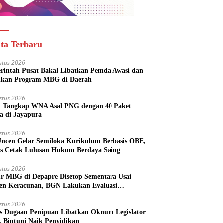
ita Terbaru
stus 2026
rintah Pusat Bakal Libatkan Pemda Awasi dan
nkan Program MBG di Daerah
stus 2026
si Tangkap WNA Asal PNG dengan 40 Paket
a di Jayapura
stus 2026
ncen Gelar Semiloka Kurikulum Berbasis OBE,
s Cetak Lulusan Hukum Berdaya Saing
stus 2026
r MBG di Depapre Disetop Sementara Usai
den Keracunan, BGN Lakukan Evaluasi
eluruh
stus 2026
s Dugaan Penipuan Libatkan Oknum Legislator
k Bintuni Naik Penyidikan