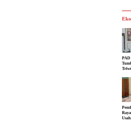
Eko
PAD 
Tumb
Triw
Real
Targ
Pem
Raya
Usah
Akse
Bisa