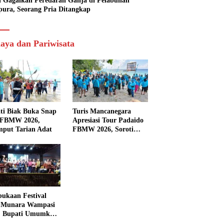
si Gagalkan Peredaran Ganja di Pelabuhan
pura, Seorang Pria Ditangkap
aya dan Pariwisata
ti Biak Buka Snap
Turis Mancanegara
 FBMW 2026,
Apresiasi Tour Padaido
mput Tarian Adat
FBMW 2026, Soroti
Indahnya Alam Padaido
ukaan Festival
 Munara Wampasi
, Bupati Umumkan
aval Budaya