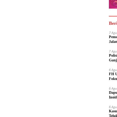
Ber
7 Agu
Peme
Jala
7 Agu
Poli
Ganj
6 Agu
FH U
Foku
6 Agu
Dapu
Insi
Meny
6 Agu
Kasu
Telu