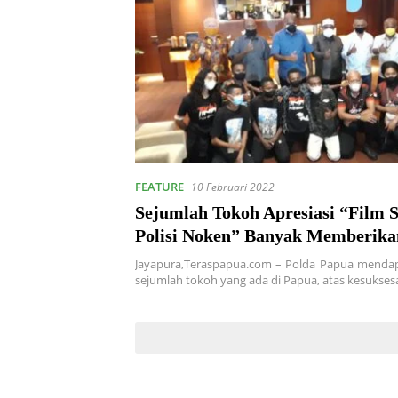
FEATURE
10 Februari 2022
Sejumlah Tokoh Apresiasi “Film 
Polisi Noken” Banyak Memberika
Moral
Jayapura,Teraspapua.com – Polda Papua mendapa
sejumlah tokoh yang ada di Papua, atas kesukse