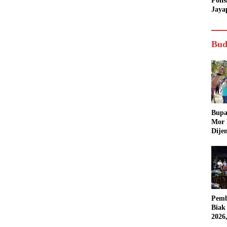
Poli
Jaya
Bud
Bupa
Mor
Dije
Pemb
Biak
2026
Karn