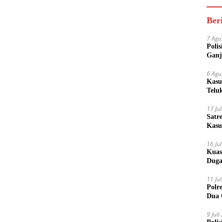
Ber
7 Agu
Poli
Ganj
6 Agu
Kasu
Telu
17 Ju
Satr
Kasu
Boto
16 Ju
Kuas
Duga
11 Ju
Polr
Dua 
9 Jul