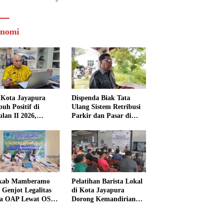
nomi
Kota Jayapura
Dispenda Biak Tata
uh Positif di
Ulang Sistem Retribusi
ulan II 2026,
Parkir dan Pasar di
isasi Lampaui
Bosnik
et
kab Mamberamo
Pelatihan Barista Lokal
 Genjot Legalitas
di Kota Jayapura
a OAP Lewat OSS,
Dorong Kemandirian
s Perizinan Kini
Ekonomi Generasi
 dari Rumah
Muda