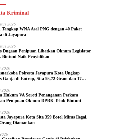
ita Kriminal
stus 2026
si Tangkap WNA Asal PNG dengan 40 Paket
a di Jayapura
stus 2026
s Dugaan Penipuan Libatkan Oknum Legislator
k Bintuni Naik Penyidikan
li 2026
esnarkoba Polresta Jayapura Kota Ungkap
s Ganja di Entrop, Sita 93,72 Gram dan 17
l Arak Bali
li 2026
a Hukum VA Soroti Penanganan Perkara
an Penipuan Oknum DPRK Teluk Bintuni
li 2026
esta Jayapura Kota Sita 359 Botol Miras Ilegal,
Orang Diamankan
i 2026