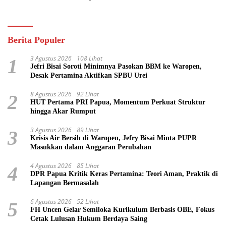
Pasifik
Berita Populer
3 Agustus 2026
108 Lihat
1
Jefri Bisai Soroti Minimnya Pasokan BBM ke Waropen,
Desak Pertamina Aktifkan SPBU Urei
8 Agustus 2026
92 Lihat
2
HUT Pertama PRI Papua, Momentum Perkuat Struktur
hingga Akar Rumput
3 Agustus 2026
89 Lihat
3
Krisis Air Bersih di Waropen, Jefry Bisai Minta PUPR
Masukkan dalam Anggaran Perubahan
4 Agustus 2026
85 Lihat
4
DPR Papua Kritik Keras Pertamina: Teori Aman, Praktik di
Lapangan Bermasalah
6 Agustus 2026
52 Lihat
5
FH Uncen Gelar Semiloka Kurikulum Berbasis OBE, Fokus
Cetak Lulusan Hukum Berdaya Saing