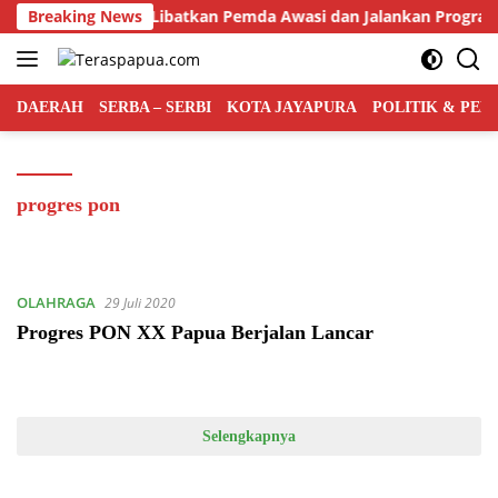
Langsung
tah Pusat Bakal Libatkan Pemda Awasi dan Jalankan Program M
Breaking News
ke
konten
DAERAH
SERBA – SERBI
KOTA JAYAPURA
POLITIK & PE
progres pon
OLAHRAGA
29 Juli 2020
Progres PON XX Papua Berjalan Lancar
Selengkapnya