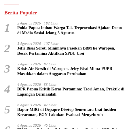
Berita Populer
2 Agustus 2026
182 Lihat
1
Polda Papua Imbau Warga Tak Terprovokasi Ajakan Demo
di Media Sosial Jelang 3 Agustus
3 Agustus 2026
107 Lihat
2
Jefri Bisai Soroti Minimnya Pasokan BBM ke Waropen,
Desak Pertamina Aktifkan SPBU Urei
3 Agustus 2026
87 Lihat
3
Krisis Air Bersih di Waropen, Jefry Bisai Minta PUPR
Masukkan dalam Anggaran Perubahan
4 Agustus 2026
83 Lihat
4
DPR Papua Kritik Keras Pertamina: Teori Aman, Praktik di
Lapangan Bermasalah
6 Agustus 2026
47 Lihat
5
Dapur MBG di Depapre Disetop Sementara Usai Insiden
Keracunan, BGN Lakukan Evaluasi Menyeluruh
6 Agustus 2026
45 Lihat