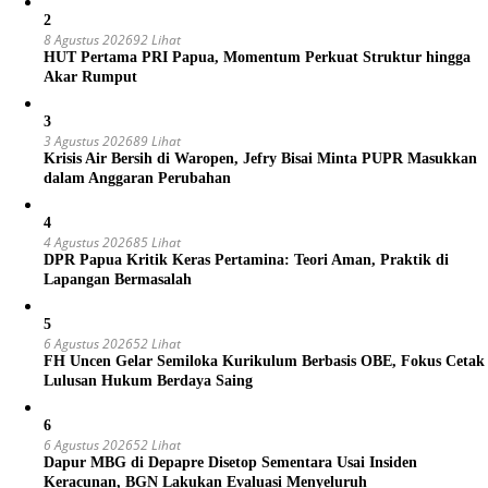
2
8 Agustus 2026
92 Lihat
HUT Pertama PRI Papua, Momentum Perkuat Struktur hingga
Akar Rumput
3
3 Agustus 2026
89 Lihat
Krisis Air Bersih di Waropen, Jefry Bisai Minta PUPR Masukkan
dalam Anggaran Perubahan
4
4 Agustus 2026
85 Lihat
DPR Papua Kritik Keras Pertamina: Teori Aman, Praktik di
Lapangan Bermasalah
5
6 Agustus 2026
52 Lihat
FH Uncen Gelar Semiloka Kurikulum Berbasis OBE, Fokus Cetak
Lulusan Hukum Berdaya Saing
6
6 Agustus 2026
52 Lihat
Dapur MBG di Depapre Disetop Sementara Usai Insiden
Keracunan, BGN Lakukan Evaluasi Menyeluruh