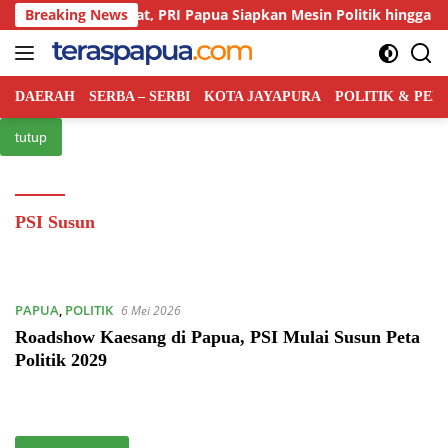
Langsung
rsaingan Kian Ketat, PRI Papua Siapkan Mesin Politik hingga Ting
Breaking News
ke
konten
DAERAH
SERBA – SERBI
KOTA JAYAPURA
POLITIK & PE
tutup
PSI Susun
PAPUA
,
POLITIK
6 Mei 2026
Roadshow Kaesang di Papua, PSI Mulai Susun Peta
Politik 2029