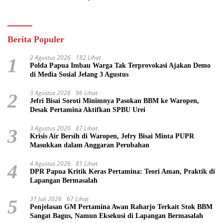
Pasifik
Berita Populer
2 Agustus 2026
182 Lihat
1
Polda Papua Imbau Warga Tak Terprovokasi Ajakan Demo
di Media Sosial Jelang 3 Agustus
3 Agustus 2026
96 Lihat
2
Jefri Bisai Soroti Minimnya Pasokan BBM ke Waropen,
Desak Pertamina Aktifkan SPBU Urei
3 Agustus 2026
87 Lihat
3
Krisis Air Bersih di Waropen, Jefry Bisai Minta PUPR
Masukkan dalam Anggaran Perubahan
4 Agustus 2026
81 Lihat
4
DPR Papua Kritik Keras Pertamina: Teori Aman, Praktik di
Lapangan Bermasalah
31 Juli 2026
67 Lihat
5
Penjelasan GM Pertamina Awan Raharjo Terkait Stok BBM
Sangat Bagus, Namun Eksekusi di Lapangan Bermasalah