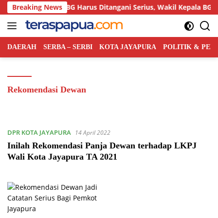
Langsung
s Keracunan MBG Harus Ditangani Serius, Wakil Kepala BGN: Pem
Breaking News
ke
konten
DAERAH
SERBA – SERBI
KOTA JAYAPURA
POLITIK & PE
Rekomendasi Dewan
DPR KOTA JAYAPURA
14 April 2022
Inilah Rekomendasi Panja Dewan terhadap LKPJ
Wali Kota Jayapura TA 2021