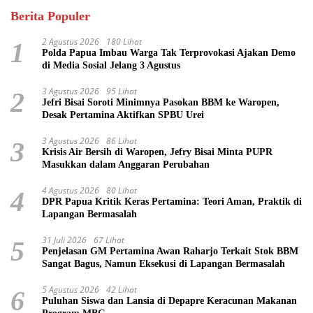
Berita Populer
2 Agustus 2026
180 Lihat
1
Polda Papua Imbau Warga Tak Terprovokasi Ajakan Demo
di Media Sosial Jelang 3 Agustus
3 Agustus 2026
95 Lihat
2
Jefri Bisai Soroti Minimnya Pasokan BBM ke Waropen,
Desak Pertamina Aktifkan SPBU Urei
3 Agustus 2026
86 Lihat
3
Krisis Air Bersih di Waropen, Jefry Bisai Minta PUPR
Masukkan dalam Anggaran Perubahan
4 Agustus 2026
80 Lihat
4
DPR Papua Kritik Keras Pertamina: Teori Aman, Praktik di
Lapangan Bermasalah
31 Juli 2026
67 Lihat
5
Penjelasan GM Pertamina Awan Raharjo Terkait Stok BBM
Sangat Bagus, Namun Eksekusi di Lapangan Bermasalah
5 Agustus 2026
42 Lihat
6
Puluhan Siswa dan Lansia di Depapre Keracunan Makanan