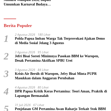
Umumkan Karnaval Budaya
Pasifik
Berita Populer
2 Agustus 2026
180 Lihat
1
Polda Papua Imbau Warga Tak Terprovokasi Ajakan Demo
di Media Sosial Jelang 3 Agustus
3 Agustus 2026
95 Lihat
2
Jefri Bisai Soroti Minimnya Pasokan BBM ke Waropen,
Desak Pertamina Aktifkan SPBU Urei
3 Agustus 2026
84 Lihat
3
Krisis Air Bersih di Waropen, Jefry Bisai Minta PUPR
Masukkan dalam Anggaran Perubahan
4 Agustus 2026
80 Lihat
4
DPR Papua Kritik Keras Pertamina: Teori Aman, Praktik di
Lapangan Bermasalah
31 Juli 2026
67 Lihat
5
Penjelasan GM Pertamina Awan Raharjo Terkait Stok BBM