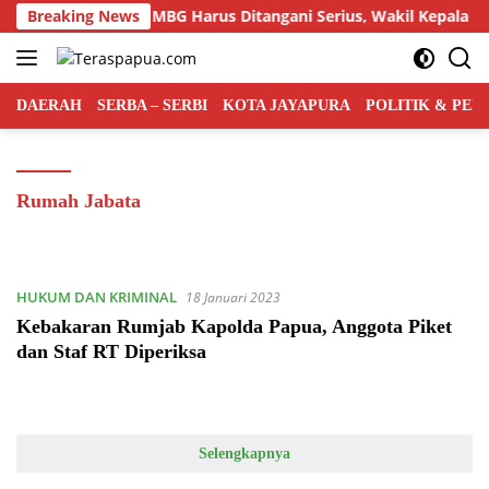
Langsung
 Kasus Keracunan MBG Harus Ditangani Serius, Wakil Kepala BGN
Breaking News
ke
konten
DAERAH
SERBA – SERBI
KOTA JAYAPURA
POLITIK & PE
Rumah Jabata
HUKUM DAN KRIMINAL
18 Januari 2023
Kebakaran Rumjab Kapolda Papua, Anggota Piket
dan Staf RT Diperiksa
Selengkapnya