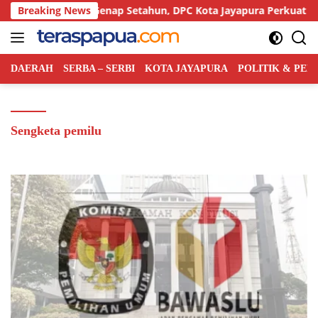
Langsung
at Indonesia Genap Setahun, DPC Kota Jayapura Perkuat Basis da
Breaking News
ke
konten
DAERAH
SERBA – SERBI
KOTA JAYAPURA
POLITIK & PE
Sengketa pemilu