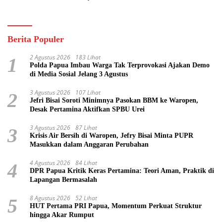
Pasifik
Berita Populer
2 Agustus 2026
183 Lihat
1
Polda Papua Imbau Warga Tak Terprovokasi Ajakan Demo
di Media Sosial Jelang 3 Agustus
3 Agustus 2026
107 Lihat
2
Jefri Bisai Soroti Minimnya Pasokan BBM ke Waropen,
Desak Pertamina Aktifkan SPBU Urei
3 Agustus 2026
87 Lihat
3
Krisis Air Bersih di Waropen, Jefry Bisai Minta PUPR
Masukkan dalam Anggaran Perubahan
4 Agustus 2026
84 Lihat
4
DPR Papua Kritik Keras Pertamina: Teori Aman, Praktik di
Lapangan Bermasalah
8 Agustus 2026
52 Lihat
5
HUT Pertama PRI Papua, Momentum Perkuat Struktur
hingga Akar Rumput