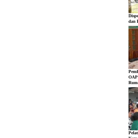
Disp
dan 
Pemk
OAP 
Rum
Pela