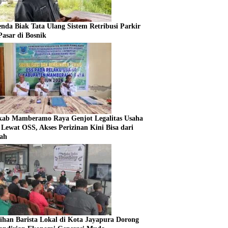
enda Biak Tata Ulang Sistem Retribusi Parkir
Pasar di Bosnik
ab Mamberamo Raya Genjot Legalitas Usaha
Lewat OSS, Akses Perizinan Kini Bisa dari
ah
tihan Barista Lokal di Kota Jayapura Dorong