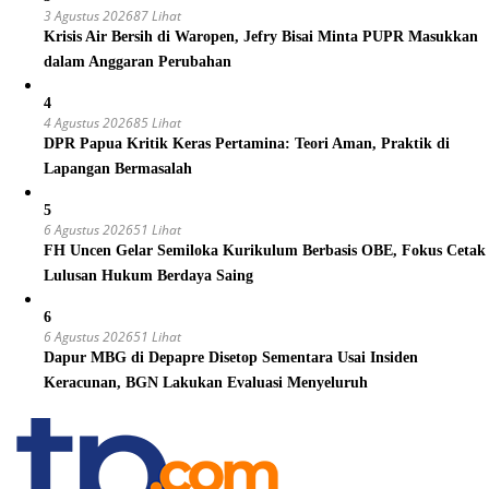
3 Agustus 2026
87 Lihat
Krisis Air Bersih di Waropen, Jefry Bisai Minta PUPR Masukkan
dalam Anggaran Perubahan
4
4 Agustus 2026
85 Lihat
DPR Papua Kritik Keras Pertamina: Teori Aman, Praktik di
Lapangan Bermasalah
5
6 Agustus 2026
51 Lihat
FH Uncen Gelar Semiloka Kurikulum Berbasis OBE, Fokus Cetak
Lulusan Hukum Berdaya Saing
6
6 Agustus 2026
51 Lihat
Dapur MBG di Depapre Disetop Sementara Usai Insiden
Keracunan, BGN Lakukan Evaluasi Menyeluruh