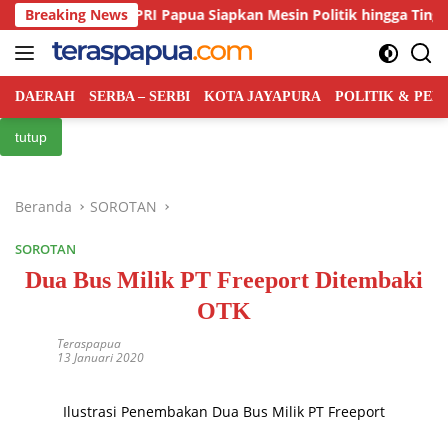
Langsung
 Kian Ketat, PRI Papua Siapkan Mesin Politik hingga Tingkat Distr
Breaking News
ke
konten
DAERAH
SERBA – SERBI
KOTA JAYAPURA
POLITIK & PE
tutup
Beranda
SOROTAN
SOROTAN
Dua Bus Milik PT Freeport Ditembaki
OTK
Teraspapua
13 Januari 2020
Ilustrasi Penembakan Dua Bus Milik PT Freeport