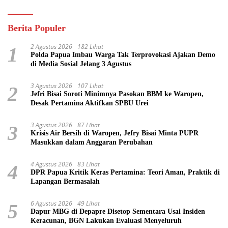
Berita Populer
2 Agustus 2026
182 Lihat
1
Polda Papua Imbau Warga Tak Terprovokasi Ajakan Demo
di Media Sosial Jelang 3 Agustus
3 Agustus 2026
107 Lihat
2
Jefri Bisai Soroti Minimnya Pasokan BBM ke Waropen,
Desak Pertamina Aktifkan SPBU Urei
3 Agustus 2026
87 Lihat
3
Krisis Air Bersih di Waropen, Jefry Bisai Minta PUPR
Masukkan dalam Anggaran Perubahan
4 Agustus 2026
83 Lihat
4
DPR Papua Kritik Keras Pertamina: Teori Aman, Praktik di
Lapangan Bermasalah
6 Agustus 2026
49 Lihat
5
Dapur MBG di Depapre Disetop Sementara Usai Insiden
Keracunan, BGN Lakukan Evaluasi Menyeluruh