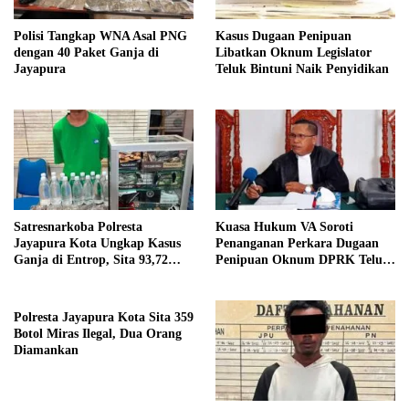
Polisi Tangkap WNA Asal PNG
Kasus Dugaan Penipuan
dengan 40 Paket Ganja di
Libatkan Oknum Legislator
Jayapura
Teluk Bintuni Naik Penyidikan
Satresnarkoba Polresta
Kuasa Hukum VA Soroti
Jayapura Kota Ungkap Kasus
Penanganan Perkara Dugaan
Ganja di Entrop, Sita 93,72
Penipuan Oknum DPRK Teluk
Gram dan 17 Botol Arak Bali
Bintuni
Polresta Jayapura Kota Sita 359
Botol Miras Ilegal, Dua Orang
Diamankan