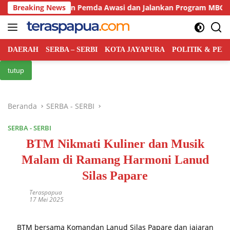
Langsung
kal Libatkan Pemda Awasi dan Jalankan Program MBG di Daerah
Breaking News
ke
konten
DAERAH
SERBA – SERBI
KOTA JAYAPURA
POLITIK & PE
tutup
Beranda
SERBA - SERBI
SERBA - SERBI
BTM Nikmati Kuliner dan Musik
Malam di Ramang Harmoni Lanud
Silas Papare
Teraspapua
17 Mei 2025
BTM bersama Komandan Lanud Silas Papare dan jajaran