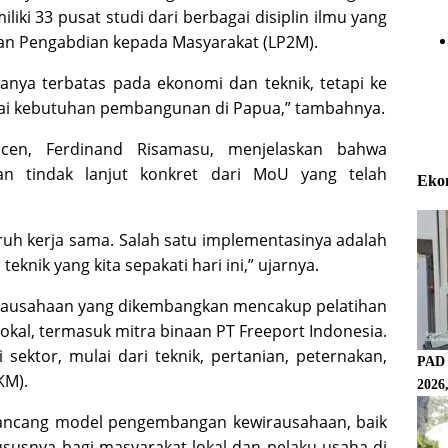
liki 33 pusat studi dari berbagai disiplin ilmu yang
an Pengabdian kepada Masyarakat (LP2M).
hanya terbatas pada ekonomi dan teknik, tetapi ke
uai kebutuhan pembangunan di Papua,” tambahnya.
ncen, Ferdinand Risamasu, menjelaskan bahwa
n tindak lanjut konkret dari MoU yang telah
Eko
uh kerja sama. Salah satu implementasinya adalah
knik yang kita sepakati hari ini,” ujarnya.
rausahaan yang dikembangkan mencakup pelatihan
kal, termasuk mitra binaan PT Freeport Indonesia.
ektor, mulai dari teknik, pertanian, peternakan,
PAD 
KM).
2026
ancang model pengembangan kewirausahaan, baik
susnya bagi masyarakat lokal dan pelaku usaha di