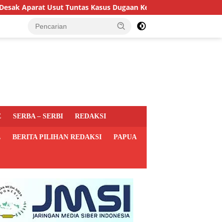
 Usut Tuntas Kasus Dugaan Keracunan MBG di Depapre
E
SERBA – SERBI
REDAKSI
L
BERITA PILIHAN REDAKSI
PAPUA