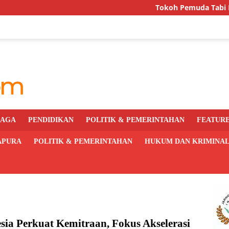
Tokoh Pemuda Tabi Desak Aparat
RAGA
PENDIDIKAN
POLITIK & PEMERINTAHAN
FEATUR
APURA
POLITIK & PEMERINTAHAN
HUKUM DAN KRIMINA
sia Perkuat Kemitraan, Fokus Akselerasi