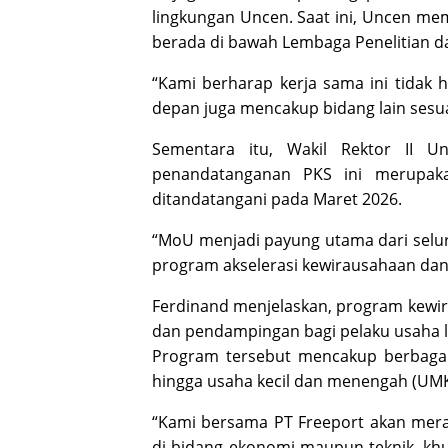
lingkungan Uncen. Saat ini, Uncen memi
berada di bawah Lembaga Penelitian d
“Kami berharap kerja sama ini tidak 
depan juga mencakup bidang lain ses
Sementara itu, Wakil Rektor II U
penandatanganan PKS ini merupaka
ditandatangani pada Maret 2026.
“MoU menjadi payung utama dari selur
program akselerasi kewirausahaan dan te
Ferdinand menjelaskan, program kewi
dan pendampingan bagi pelaku usaha lo
Program tersebut mencakup berbagai s
hingga usaha kecil dan menengah (UM
“Kami bersama PT Freeport akan mer
di bidang ekonomi maupun teknik, khu