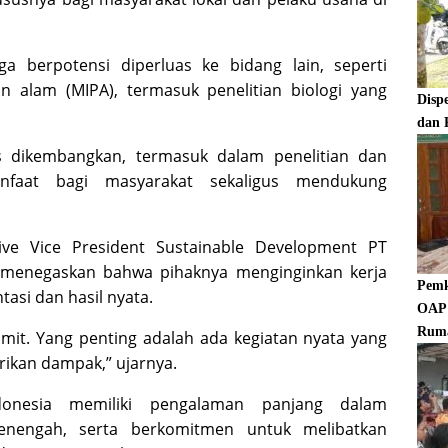
a berpotensi diperluas ke bidang lain, seperti
an alam (MIPA), termasuk penelitian biologi yang
Disp
dan 
us dikembangkan, termasuk dalam penelitian dan
nfaat bagi masyarakat sekaligus mendukung
ive Vice President Sustainable Development PT
 menegaskan bahwa pihaknya menginginkan kerja
Pemk
asi dan hasil nyata.
OAP 
Rum
umit. Yang penting adalah ada kegiatan nyata yang
rikan dampak,” ujarnya.
onesia memiliki pengalaman panjang dalam
nengah, serta berkomitmen untuk melibatkan