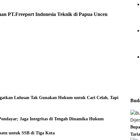
aan
PT.Freeport Indonesia
Teknik di Papua
Uncen
ngatkan Lulusan Tak Gunakan Hukum untuk Cari Celah, Tapi
Buda
Pondayar; Jaga Integritas di Tengah Dinamika Hukum
Bupa
patu untuk SSB di Tiga Kota
Tari