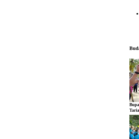
Buda
Bupa
Tari