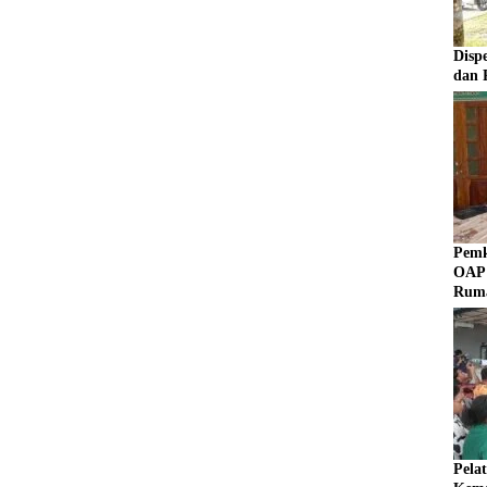
Disp
dan 
Pemk
OAP 
Rum
Pela