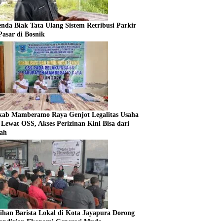
enda Biak Tata Ulang Sistem Retribusi Parkir
Pasar di Bosnik
ab Mamberamo Raya Genjot Legalitas Usaha
Lewat OSS, Akses Perizinan Kini Bisa dari
ah
tihan Barista Lokal di Kota Jayapura Dorong