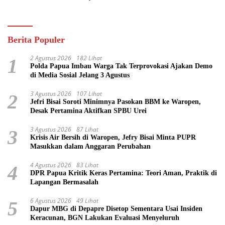
Pasifik
Berita Populer
2 Agustus 2026
182 Lihat
1
Polda Papua Imbau Warga Tak Terprovokasi Ajakan Demo
di Media Sosial Jelang 3 Agustus
3 Agustus 2026
107 Lihat
2
Jefri Bisai Soroti Minimnya Pasokan BBM ke Waropen,
Desak Pertamina Aktifkan SPBU Urei
3 Agustus 2026
87 Lihat
3
Krisis Air Bersih di Waropen, Jefry Bisai Minta PUPR
Masukkan dalam Anggaran Perubahan
4 Agustus 2026
83 Lihat
4
DPR Papua Kritik Keras Pertamina: Teori Aman, Praktik di
Lapangan Bermasalah
6 Agustus 2026
49 Lihat
5
Dapur MBG di Depapre Disetop Sementara Usai Insiden
Keracunan, BGN Lakukan Evaluasi Menyeluruh