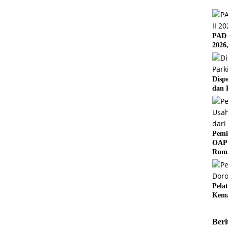
PAD 
2026
Disp
dan 
Pemk
OAP 
Rum
Pela
Kema
Beri