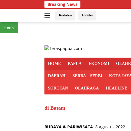
Langsung
Breaking News
ke
konten
Redaksi
Indeks
tutup
HOME
PAPUA
EKONOMI
OLAH
DAERAH
SERBA – SERBI
KOTA JAY
SOROTAN
OLAHRAGA
HEADLINE
di Batam
BUDAYA & PARIWISATA
8 Agustus 2022