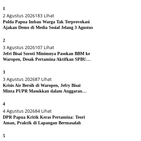
1
2 Agustus 2026
183 Lihat
Polda Papua Imbau Warga Tak Terprovokasi
Ajakan Demo di Media Sosial Jelang 3 Agustus
2
3 Agustus 2026
107 Lihat
Jefri Bisai Soroti Minimnya Pasokan BBM ke
Waropen, Desak Pertamina Aktifkan SPBU
Urei
3
3 Agustus 2026
87 Lihat
Krisis Air Bersih di Waropen, Jefry Bisai
Minta PUPR Masukkan dalam Anggaran
Perubahan
4
4 Agustus 2026
84 Lihat
DPR Papua Kritik Keras Pertamina: Teori
Aman, Praktik di Lapangan Bermasalah
5