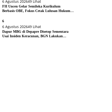
6 Agustus 2026
49 Lihat
FH Uncen Gelar Semiloka Kurikulum
Berbasis OBE, Fokus Cetak Lulusan Hukum
Berdaya Saing
6
6 Agustus 2026
49 Lihat
Dapur MBG di Depapre Disetop Sementara
Usai Insiden Keracunan, BGN Lakukan
Evaluasi Menyeluruh