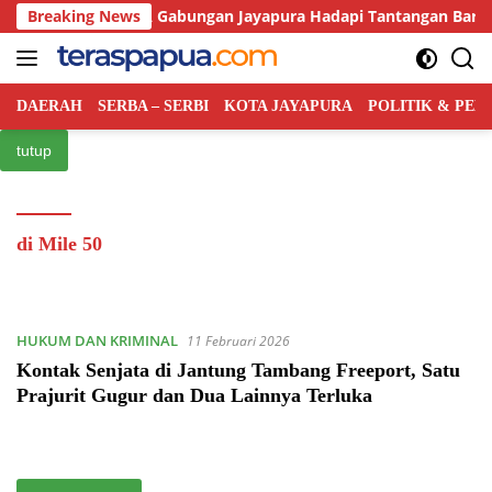
Langsung
-75 Tahun, SMA Gabungan Jayapura Hadapi Tantangan Baru Dunia
Breaking News
ke
konten
DAERAH
SERBA – SERBI
KOTA JAYAPURA
POLITIK & PE
tutup
di Mile 50
HUKUM DAN KRIMINAL
11 Februari 2026
Kontak Senjata di Jantung Tambang Freeport, Satu
Prajurit Gugur dan Dua Lainnya Terluka