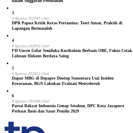
dalam Anggaran Perubahan
3
4 Agustus 2026
85 Lihat
DPR Papua Kritik Keras Pertamina: Teori Aman, Praktik di
Lapangan Bermasalah
4
6 Agustus 2026
52 Lihat
FH Uncen Gelar Semiloka Kurikulum Berbasis OBE, Fokus Cetak
Lulusan Hukum Berdaya Saing
5
6 Agustus 2026
52 Lihat
Dapur MBG di Depapre Disetop Sementara Usai Insiden
Keracunan, BGN Lakukan Evaluasi Menyeluruh
6
8 Agustus 2026
46 Lihat
Partai Rakyat Indonesia Genap Setahun, DPC Kota Jayapura
Perkuat Basis dan Sasar Pemilu 2029