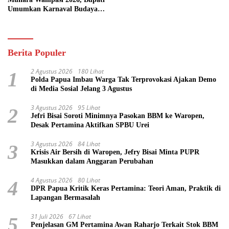
Umumkan Karnaval Budaya
Pasifik
Berita Populer
2 Agustus 2026
180 Lihat
1
Polda Papua Imbau Warga Tak Terprovokasi Ajakan Demo
di Media Sosial Jelang 3 Agustus
3 Agustus 2026
95 Lihat
2
Jefri Bisai Soroti Minimnya Pasokan BBM ke Waropen,
Desak Pertamina Aktifkan SPBU Urei
3 Agustus 2026
84 Lihat
3
Krisis Air Bersih di Waropen, Jefry Bisai Minta PUPR
Masukkan dalam Anggaran Perubahan
4 Agustus 2026
80 Lihat
4
DPR Papua Kritik Keras Pertamina: Teori Aman, Praktik di
Lapangan Bermasalah
31 Juli 2026
67 Lihat
5
Penjelasan GM Pertamina Awan Raharjo Terkait Stok BBM