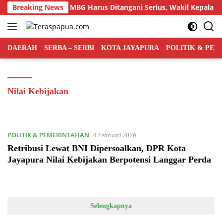
Langsung
 Kasus Keracunan MBG Harus Ditangani Serius, Wakil Kepala BGN
Breaking News
ke
konten
DAERAH
SERBA – SERBI
KOTA JAYAPURA
POLITIK & PE
Nilai Kebijakan
POLITIK & PEMERINTAHAN
4 Februari 2026
Retribusi Lewat BNI Dipersoalkan, DPR Kota
Jayapura Nilai Kebijakan Berpotensi Langgar Perda
Selengkapnya