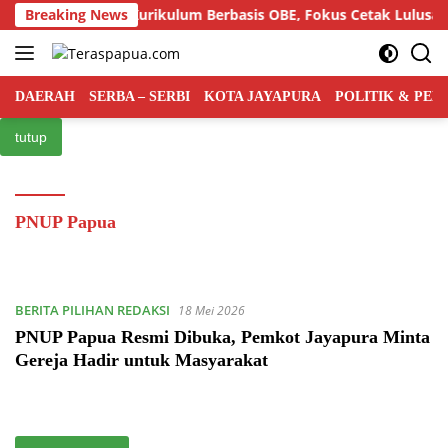
Langsung
elar Semiloka Kurikulum Berbasis OBE, Fokus Cetak Lulusan Hu
Breaking News
ke
konten
DAERAH
SERBA – SERBI
KOTA JAYAPURA
POLITIK & PE
tutup
PNUP Papua
BERITA PILIHAN REDAKSI
18 Mei 2026
PNUP Papua Resmi Dibuka, Pemkot Jayapura Minta
Gereja Hadir untuk Masyarakat