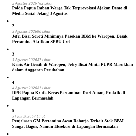
2 Agustus 2026
182 Lihat
Polda Papua Imbau Warga Tak Terprovokasi Ajakan Demo di
Media Sosial Jelang 3 Agustus
2
3 Agustus 2026
96 Lihat
Jefri Bisai Soroti Minimnya Pasokan BBM ke Waropen, Desak
Pertamina Aktifkan SPBU Urei
3
3 Agustus 2026
87 Lihat
Krisis Air Bersih di Waropen, Jefry Bisai Minta PUPR Masukkan
dalam Anggaran Perubahan
4
4 Agustus 2026
81 Lihat
DPR Papua Kritik Keras Pertamina: Teori Aman, Praktik di
Lapangan Bermasalah
5
31 Juli 2026
67 Lihat
Penjelasan GM Pertamina Awan Raharjo Terkait Stok BBM
Sangat Bagus, Namun Eksekusi di Lapangan Bermasalah