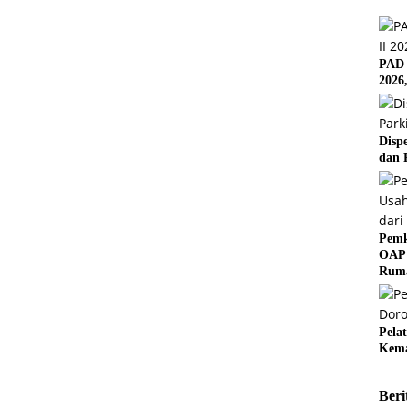
PAD 
2026
Disp
dan 
Pemk
OAP 
Rum
Pela
Kema
Beri