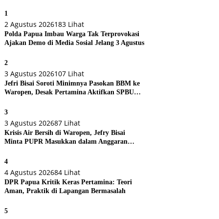
1
2 Agustus 2026
183 Lihat
Polda Papua Imbau Warga Tak Terprovokasi
Ajakan Demo di Media Sosial Jelang 3 Agustus
2
3 Agustus 2026
107 Lihat
Jefri Bisai Soroti Minimnya Pasokan BBM ke
Waropen, Desak Pertamina Aktifkan SPBU
Urei
3
3 Agustus 2026
87 Lihat
Krisis Air Bersih di Waropen, Jefry Bisai
Minta PUPR Masukkan dalam Anggaran
Perubahan
4
4 Agustus 2026
84 Lihat
DPR Papua Kritik Keras Pertamina: Teori
Aman, Praktik di Lapangan Bermasalah
5