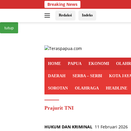
Langsung
Breaking News
ke
konten
Redaksi
Indeks
tutup
HOME
PAPUA
EKONOMI
OLAH
DAERAH
SERBA – SERBI
KOTA JAY
SOROTAN
OLAHRAGA
HEADLINE
Prajurit TNI
HUKUM DAN KRIMINAL
11 Februari 2026