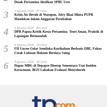
Desak Pertamina Aktifkan SPBU Urei
3 Agustus 2026
87 Lihat
3
Krisis Air Bersih di Waropen, Jefry Bisai Minta PUPR
Masukkan dalam Anggaran Perubahan
4 Agustus 2026
84 Lihat
4
DPR Papua Kritik Keras Pertamina: Teori Aman, Praktik di
Lapangan Bermasalah
6 Agustus 2026
49 Lihat
5
FH Uncen Gelar Semiloka Kurikulum Berbasis OBE, Fokus
Cetak Lulusan Hukum Berdaya Saing
6 Agustus 2026
49 Lihat
6
Dapur MBG di Depapre Disetop Sementara Usai Insiden
Keracunan, BGN Lakukan Evaluasi Menyeluruh