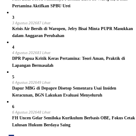
Pertamina Aktifkan SPBU Urei
3
3 Agustus 2026
87 Lihat
Krisis Air Bersih di Waropen, Jefry Bisai Minta PUPR Masukkan
dalam Anggaran Perubahan
4
4 Agustus 2026
83 Lihat
DPR Papua Kritik Keras Pertamina: Teori Aman, Praktik di
Lapangan Bermasalah
5
6 Agustus 2026
49 Lihat
Dapur MBG di Depapre Disetop Sementara Usai Insiden
Keracunan, BGN Lakukan Evaluasi Menyeluruh
6
6 Agustus 2026
48 Lihat
FH Uncen Gelar Semiloka Kurikulum Berbasis OBE, Fokus Cetak
Lulusan Hukum Berdaya Saing