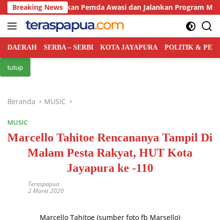
Langsung
Bakal Libatkan Pemda Awasi dan Jalankan Program MBG di Daer
Breaking News
ke
konten
DAERAH
SERBA – SERBI
KOTA JAYAPURA
POLITIK & PE
tutup
Beranda
MUSIC
MUSIC
Marcello Tahitoe Rencananya Tampil Di
Malam Pesta Rakyat, HUT Kota
Jayapura ke -110
Teraspapua
2 Maret 2020
Marcello Tahitoe (sumber foto fb Marsello)