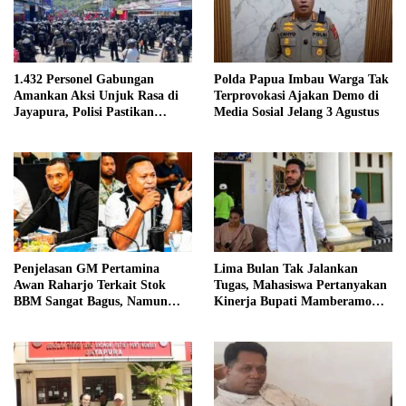
1.432 Personel Gabungan
Polda Papua Imbau Warga Tak
Amankan Aksi Unjuk Rasa di
Terprovokasi Ajakan Demo di
Jayapura, Polisi Pastikan
Media Sosial Jelang 3 Agustus
Situasi Tetap Kondusif
Penjelasan GM Pertamina
Lima Bulan Tak Jalankan
Awan Raharjo Terkait Stok
Tugas, Mahasiswa Pertanyakan
BBM Sangat Bagus, Namun
Kinerja Bupati Mamberamo
Eksekusi di Lapangan
Raya
Bermasalah