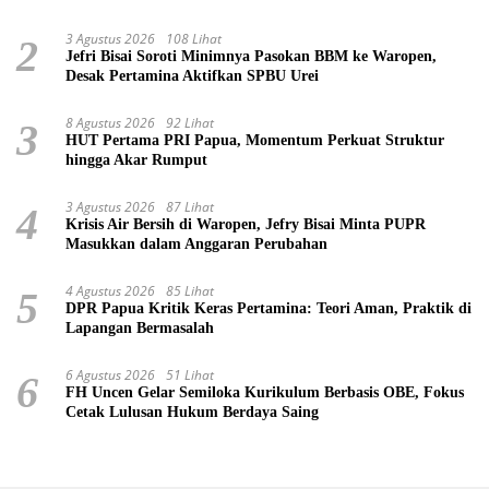
3 Agustus 2026
108 Lihat
2
Jefri Bisai Soroti Minimnya Pasokan BBM ke Waropen,
Desak Pertamina Aktifkan SPBU Urei
8 Agustus 2026
92 Lihat
3
HUT Pertama PRI Papua, Momentum Perkuat Struktur
hingga Akar Rumput
3 Agustus 2026
87 Lihat
4
Krisis Air Bersih di Waropen, Jefry Bisai Minta PUPR
Masukkan dalam Anggaran Perubahan
4 Agustus 2026
85 Lihat
5
DPR Papua Kritik Keras Pertamina: Teori Aman, Praktik di
Lapangan Bermasalah
6 Agustus 2026
51 Lihat
6
FH Uncen Gelar Semiloka Kurikulum Berbasis OBE, Fokus
Cetak Lulusan Hukum Berdaya Saing