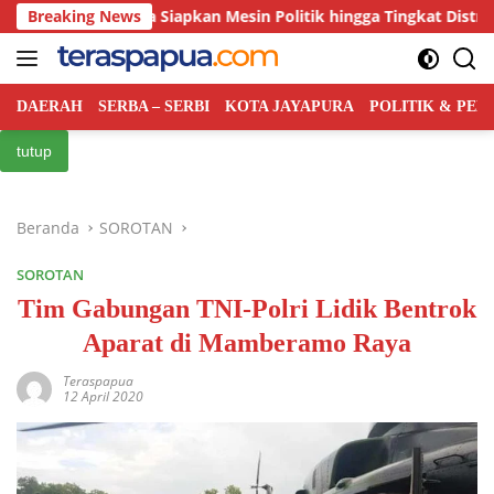
Langsung
RI Papua Siapkan Mesin Politik hingga Tingkat Distrik
Breaking News
Pa
ke
konten
DAERAH
SERBA – SERBI
KOTA JAYAPURA
POLITIK & PE
tutup
Beranda
SOROTAN
SOROTAN
Tim Gabungan TNI-Polri Lidik Bentrok
Aparat di Mamberamo Raya
Teraspapua
12 April 2020