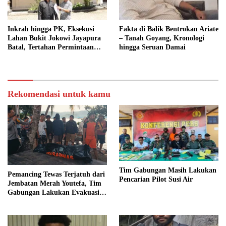
Inkrah hingga PK, Eksekusi
Fakta di Balik Bentrokan Ariate
Lahan Bukit Jokowi Jayapura
– Tanah Goyang, Kronologi
Batal, Tertahan Permintaan
hingga Seruan Damai
BPN
Rekomendasi untuk kamu
Tim Gabungan Masih Lakukan
Pemancing Tewas Terjatuh dari
Pencarian Pilot Susi Air
Jembatan Merah Youtefa, Tim
Gabungan Lakukan Evakuasi
Dini Hari