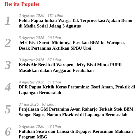
Berita Populer
2 Agustus 2026
181 Lihat
1
Polda Papua Imbau Warga Tak Terprovokasi Ajakan Demo
di Media Sosial Jelang 3 Agustus
3 Agustus 2026
96 Lihat
2
Jefri Bisai Soroti Minimnya Pasokan BBM ke Waropen,
Desak Pertamina Aktifkan SPBU Urei
3 Agustus 2026
87 Lihat
3
Krisis Air Bersih di Waropen, Jefry Bisai Minta PUPR
Masukkan dalam Anggaran Perubahan
4 Agustus 2026
81 Lihat
4
DPR Papua Kritik Keras Pertamina: Teori Aman, Praktik di
Lapangan Bermasalah
31 Juli 2026
67 Lihat
5
Penjelasan GM Pertamina Awan Raharjo Terkait Stok BBM
Sangat Bagus, Namun Eksekusi di Lapangan Bermasalah
5 Agustus 2026
43 Lihat
6
Puluhan Siswa dan Lansia di Depapre Keracunan Makanan
Program MBG