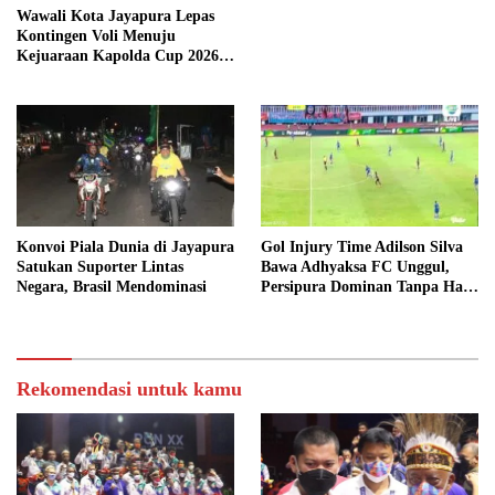
Wawali Kota Jayapura Lepas
Kontingen Voli Menuju
Kejuaraan Kapolda Cup 2026
di Biak Numfor
Konvoi Piala Dunia di Jayapura
Gol Injury Time Adilson Silva
Satukan Suporter Lintas
Bawa Adhyaksa FC Unggul,
Negara, Brasil Mendominasi
Persipura Dominan Tanpa Hasil
di Babak Pertama
Rekomendasi untuk kamu