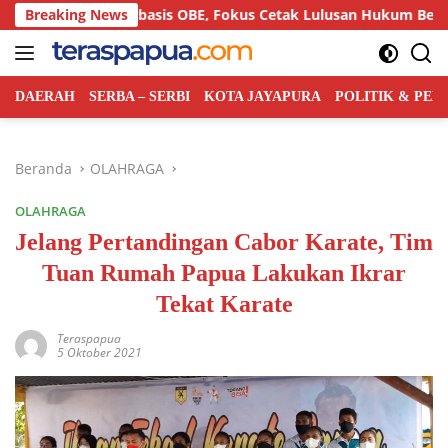
Langsung
lum Berbasis OBE, Fokus Cetak Lulusan Hukum Berdaya Saing
Breaking News
ke
konten
DAERAH
SERBA – SERBI
KOTA JAYAPURA
POLITIK & PE
Beranda
OLAHRAGA
OLAHRAGA
Jelang Pertandingan Cabor Karate, Tim
Tuan Rumah Papua Lakukan Ikrar
Tekat Karate
Teraspapua
5 Oktober 2021