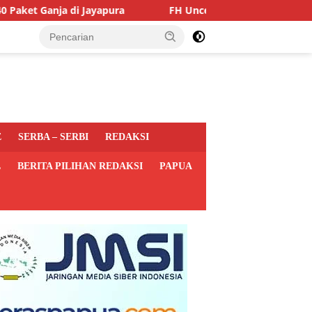
yapura
FH Uncen Gelar Semiloka Kurikulum Berbasis OB
tutup
E
SERBA – SERBI
REDAKSI
L
BERITA PILIHAN REDAKSI
PAPUA