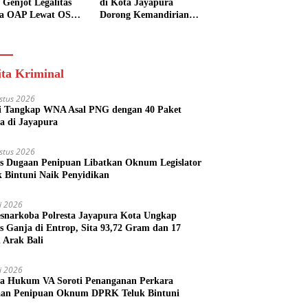
 Genjot Legalitas
di Kota Jayapura
a OAP Lewat OSS,
Dorong Kemandirian
s Perizinan Kini
Ekonomi Generasi
 dari Rumah
Muda
ita Kriminal
stus 2026
si Tangkap WNA Asal PNG dengan 40 Paket
a di Jayapura
stus 2026
s Dugaan Penipuan Libatkan Oknum Legislator
k Bintuni Naik Penyidikan
li 2026
esnarkoba Polresta Jayapura Kota Ungkap
s Ganja di Entrop, Sita 93,72 Gram dan 17
l Arak Bali
li 2026
a Hukum VA Soroti Penanganan Perkara
an Penipuan Oknum DPRK Teluk Bintuni