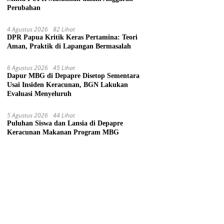
Perubahan
4 Agustus 2026
82 Lihat
DPR Papua Kritik Keras Pertamina: Teori
Aman, Praktik di Lapangan Bermasalah
6 Agustus 2026
45 Lihat
Dapur MBG di Depapre Disetop Sementara
Usai Insiden Keracunan, BGN Lakukan
Evaluasi Menyeluruh
5 Agustus 2026
44 Lihat
Puluhan Siswa dan Lansia di Depapre
Keracunan Makanan Program MBG