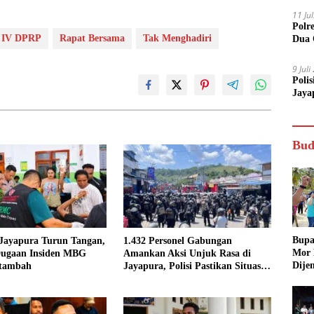
11 Ju
Polr
 IV DPRP
Rapat Bersama
Tak Menghadiri
Dua 
9 Jul
Poli
Jaya
Bud
Bupa
 Jayapura Turun Tangan,
1.432 Personel Gabungan
Mor
ugaan Insiden MBG
Amankan Aksi Unjuk Rasa di
Dije
rtambah
Jayapura, Polisi Pastikan Situasi
Tetap Kondusif