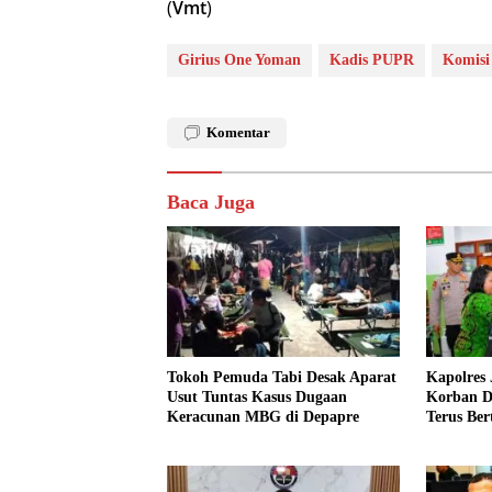
(
Vmt
)
Girius One Yoman
Kadis PUPR
Komisi
Komentar
Baca Juga
Tokoh Pemuda Tabi Desak Aparat
Kapolres
Usut Tuntas Kasus Dugaan
Korban D
Keracunan MBG di Depapre
Terus Be