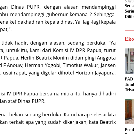
6 Agu
Seti
engan Dinas PUPR, dengan alasan mendampinggi
Seri
 tahu mendampinggi gubernur kemana ? Sehingga
Dili
na ketidakhadiran kepala dinas. Ya, lagi-lagi kepala
pat,”.
Eko
, tidak hadir, dengan alasan, sedang berduka. “Ya
, untuk itu, kami dari Komisi IV DPR Papua, turut
PR Papua, Herlin Beatrix Monim didampingi Anggota
red F Anouw, Herman Yogobi, Timotius Wakur, Jansen
 usai rapat, yang digelar dihotel Horizon Jayapura,
PAD 
Tumb
Triw
isi IV DPR Papua bersama mitra itu, hanya dihadiri
Real
dan staf Dinas PUPR.
Targ
rena, beliau sedang berduka. Kami harap selesai kita
n terkait apa yang sudah dikerjakan, kata Beatrix
Pem