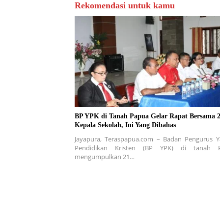
Rekomendasi untuk kamu
BP YPK di Tanah Papua Gelar Rapat Bersama 
Kepala Sekolah, Ini Yang Dibahas
Jayapura, Teraspapua.com – Badan Pengurus Y
Pendidikan Kristen (BP YPK) di tanah 
mengumpulkan 21…