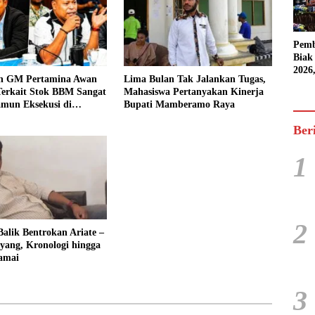
Pemb
Biak
2026
an GM Pertamina Awan
Lima Bulan Tak Jalankan Tugas,
Karn
Terkait Stok BBM Sangat
Mahasiswa Pertanyakan Kinerja
Pasif
amun Eksekusi di
Bupati Mamberamo Raya
 Bermasalah
Ber
1
2
Balik Bentrokan Ariate –
yang, Kronologi hingga
amai
3