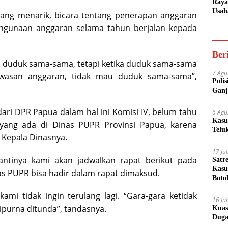
Raya
Usah
 yang menarik, bicara tentang penerapan anggaran
Akse
ngunaan anggaran selama tahun berjalan kepada
Bisa
Ber
a duduk sama-sama, tetapi ketika duduk sama-sama
7 Agu
wasan anggaran, tidak mau duduk sama-sama”,
Poli
Ganj
 dari DPR Papua dalam hal ini Komisi IV, belum tahu
6 Agu
Kasu
yang ada di Dinas PUPR Provinsi Papua, karena
Telu
 Kepala Dinasnya.
17 Ju
ntinya kami akan jadwalkan rapat berikut pada
Satr
Kasu
nas PUPR bisa hadir dalam rapat dimaksud.
Boto
 kami tidak ingin terulang lagi. “Gara-gara ketidak
16 Ju
ipurna ditunda”, tandasnya.
Kuas
Duga