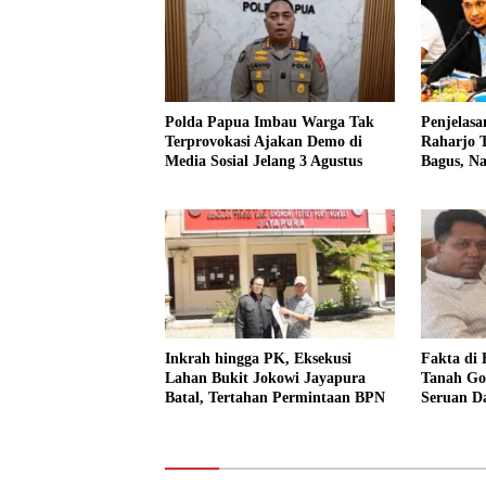
Polda Papua Imbau Warga Tak
Penjelas
Terprovokasi Ajakan Demo di
Raharjo 
Media Sosial Jelang 3 Agustus
Bagus, N
Lapangan
Inkrah hingga PK, Eksekusi
Fakta di 
Lahan Bukit Jokowi Jayapura
Tanah Go
Batal, Tertahan Permintaan BPN
Seruan D