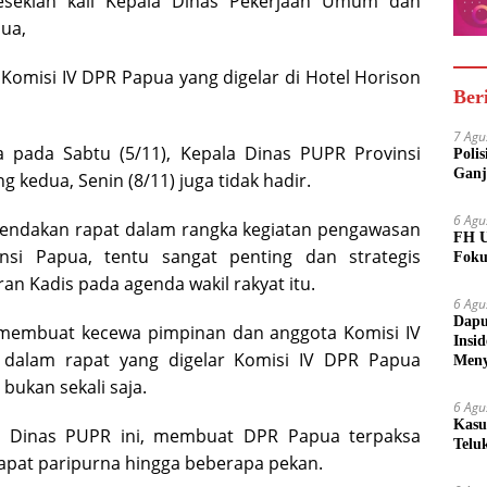
sekian kali Kepala Dinas Pekerjaan Umum dan
ua,
Komisi IV DPR Papua yang digelar di Hotel Horison
Ber
7 Agu
pada Sabtu (5/11), Kepala Dinas PUPR Provinsi
Poli
Ganj
 kedua, Senin (8/11) juga tidak hadir.
6 Agu
endakan rapat dalam rangka kegiatan pengawasan
FH U
nsi Papua, tentu sangat penting dan strategis
Foku
n Kadis pada agenda wakil rakyat itu.
6 Agu
Dapu
 membuat kecewa pimpinan dan anggota Komisi IV
Insi
dalam rapat yang digelar Komisi IV DPR Papua
Meny
bukan sekali saja.
6 Agu
Kasu
la Dinas PUPR ini, membuat DPR Papua terpaksa
Telu
apat paripurna hingga beberapa pekan.