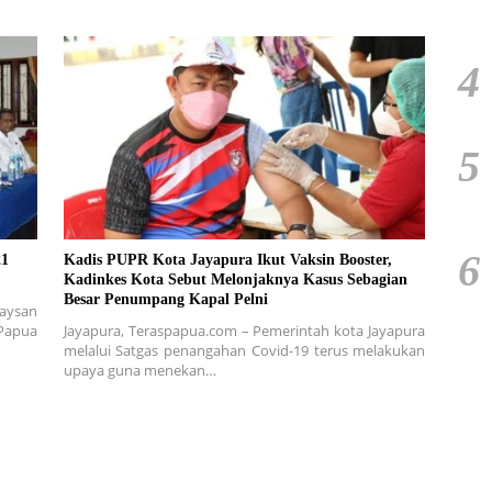
4
5
6
21
Kadis PUPR Kota Jayapura Ikut Vaksin Booster,
Kadinkes Kota Sebut Melonjaknya Kasus Sebagian
Besar Penumpang Kapal Pelni
aysan
Papua
Jayapura, Teraspapua.com – Pemerintah kota Jayapura
melalui Satgas penangahan Covid-19 terus melakukan
upaya guna menekan…