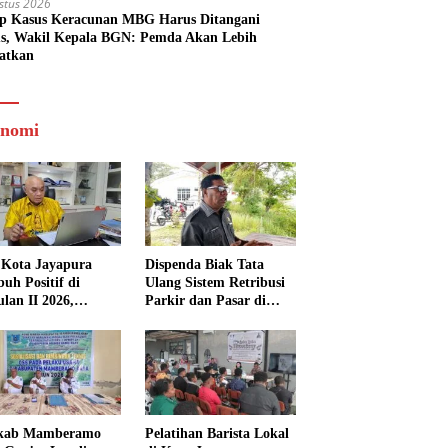
stus 2026
ap Kasus Keracunan MBG Harus Ditangani
us, Wakil Kepala BGN: Pemda Akan Lebih
batkan
nomi
Kota Jayapura
Dispenda Biak Tata
uh Positif di
Ulang Sistem Retribusi
ulan II 2026,
Parkir dan Pasar di
isasi Lampaui
Bosnik
et
kab Mamberamo
Pelatihan Barista Lokal