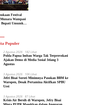
ukaan Festival
 Munara Wampasi
, Bupati Umumkan
aval Budaya
ik
ita Populer
2 Agustus 2026
182 Lihat
Polda Papua Imbau Warga Tak Terprovokasi
Ajakan Demo di Media Sosial Jelang 3
Agustus
3 Agustus 2026
106 Lihat
Jefri Bisai Soroti Minimnya Pasokan BBM ke
Waropen, Desak Pertamina Aktifkan SPBU
Urei
3 Agustus 2026
87 Lihat
Krisis Air Bersih di Waropen, Jefry Bisai
Minta PUPR Masukkan dalam Anggaran