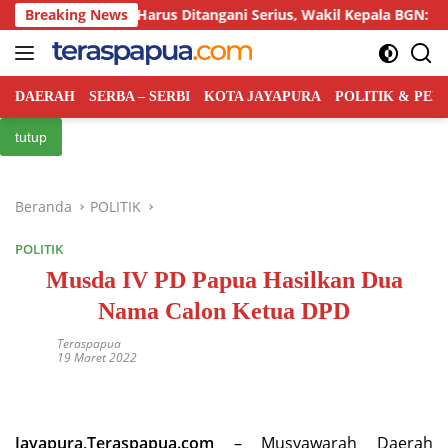
Langsung
acunan MBG Harus Ditangani Serius, Wakil Kepala BGN: Pemda Ak
Breaking News
ke
konten
DAERAH
SERBA – SERBI
KOTA JAYAPURA
POLITIK & PE
tutup
Beranda
POLITIK
POLITIK
Musda IV PD Papua Hasilkan Dua
Nama Calon Ketua DPD
Teraspapua
19 Maret 2022
Jayapura,
Teraspapua.com
– Musyawarah Daerah