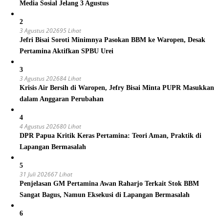
Media Sosial Jelang 3 Agustus
2
3 Agustus 2026
95 Lihat
Jefri Bisai Soroti Minimnya Pasokan BBM ke Waropen, Desak
Pertamina Aktifkan SPBU Urei
3
3 Agustus 2026
84 Lihat
Krisis Air Bersih di Waropen, Jefry Bisai Minta PUPR Masukkan
dalam Anggaran Perubahan
4
4 Agustus 2026
80 Lihat
DPR Papua Kritik Keras Pertamina: Teori Aman, Praktik di
Lapangan Bermasalah
5
31 Juli 2026
67 Lihat
Penjelasan GM Pertamina Awan Raharjo Terkait Stok BBM
Sangat Bagus, Namun Eksekusi di Lapangan Bermasalah
6