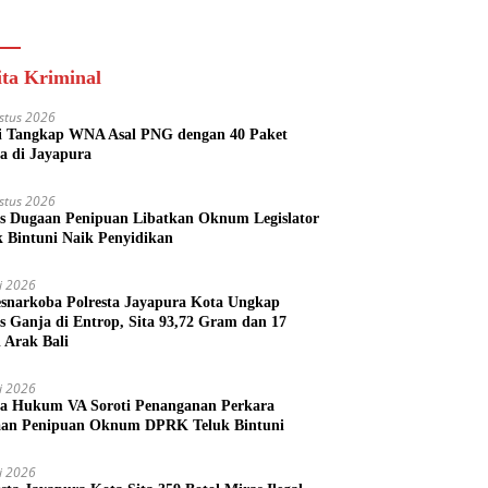
s Perizinan Kini
Ekonomi Generasi
 dari Rumah
Muda
ita Kriminal
stus 2026
si Tangkap WNA Asal PNG dengan 40 Paket
a di Jayapura
stus 2026
s Dugaan Penipuan Libatkan Oknum Legislator
k Bintuni Naik Penyidikan
li 2026
esnarkoba Polresta Jayapura Kota Ungkap
s Ganja di Entrop, Sita 93,72 Gram dan 17
l Arak Bali
li 2026
a Hukum VA Soroti Penanganan Perkara
an Penipuan Oknum DPRK Teluk Bintuni
li 2026