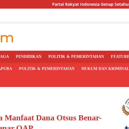
Partai Rakyat Indonesia Genap Setahun, DPC Kota Jayapur
RAGA
PENDIDIKAN
POLITIK & PEMERINTAHAN
FEATUR
APURA
POLITIK & PEMERINTAHAN
HUKUM DAN KRIMINA
 Manfaat Dana Otsus Benar-
enar OAP