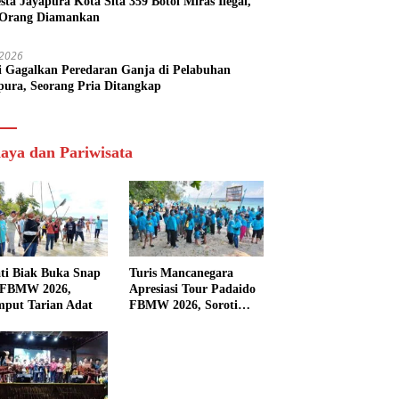
esta Jayapura Kota Sita 359 Botol Miras Ilegal,
Orang Diamankan
i 2026
si Gagalkan Peredaran Ganja di Pelabuhan
pura, Seorang Pria Ditangkap
aya dan Pariwisata
ti Biak Buka Snap
Turis Mancanegara
 FBMW 2026,
Apresiasi Tour Padaido
mput Tarian Adat
FBMW 2026, Soroti
Indahnya Alam Padaido