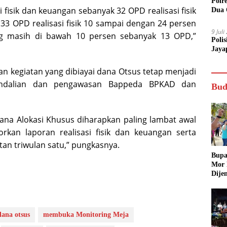
Polr
si fisik dan keuangan sebanyak 32 OPD realisasi fisik
Dua 
33 OPD realisasi fisik 10 sampai dengan 24 persen
9 Jul
ang masih di bawah 10 persen sebanyak 13 OPD,”
Poli
Jaya
n kegiatan yang dibiayai dana Otsus tetap menjadi
gendalian dan pengawasan Bappeda BPKAD dan
Bud
ana Alokasi Khusus diharapkan paling lambat awal
kan laporan realisasi fisik dan keuangan serta
tan triwulan satu,” pungkasnya.
Bupa
Mor
Dije
dana otsus
membuka Monitoring Meja