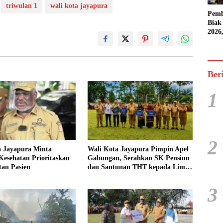
triwulan 1
wali kota jayapura
Pemb
Biak
2026
Karn
Pasif
Ber
1
2
a Jayapura Minta
Wali Kota Jayapura Pimpin Apel
esehatan Prioritaskan
Gabungan, Serahkan SK Pensiun
tan Pasien
dan Santunan THT kepada Lima
ASN
3