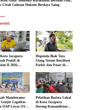
ncen Gelar Semiloka Kurikulum Berbasis OBE,
s Cetak Lulusan Hukum Berdaya Saing
nomi
Kota Jayapura
Dispenda Biak Tata
uh Positif di
Ulang Sistem Retribusi
ulan II 2026,
Parkir dan Pasar di
isasi Lampaui
Bosnik
et
kab Mamberamo
Pelatihan Barista Lokal
 Genjot Legalitas
di Kota Jayapura
a OAP Lewat OSS,
Dorong Kemandirian