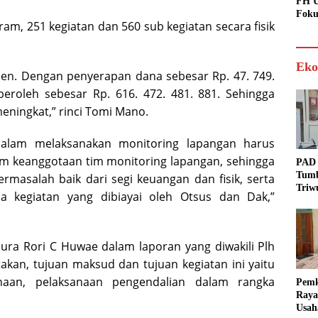
FH U
Foku
m, 251 kegiatan dan 560 sub kegiatan secara fisik
Eko
rsen. Dengan penyerapan dana sebesar Rp. 47. 749.
peroleh sebesar Rp. 616. 472. 481. 881. Sehingga
eningkat,” rinci Tomi Mano.
dalam melaksanakan monitoring lapangan harus
am keanggotaan tim monitoring lapangan, sehingga
PAD 
Tumb
rmasalah baik dari segi keuangan dan fisik, serta
Triw
a kegiatan yang dibiayai oleh Otsus dan Dak,”
Real
Targ
ura Rori C Huwae dalam laporan yang diwakili Plh
kan, tujuan maksud dan tujuan kegiatan ini yaitu
anaan, pelaksanaan pengendalian dalam rangka
Pem
Raya
Usah