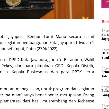
Ber
8 Agu
Part
ta Jayapura Benhur Tomi Mano secara resmi
Jaya
 kegiatan pembangunan kota Jayapura triwulan 1
or setempat, Rabu (27/4/2022).
8 Agu
HUT 
Stru
etua I DPRD Kota Jayapura, Jhon Y. Betaubun, Wakil
 Pekey, dan para pimpinan OPD. Kepala Distrik,
7 Agu
mela, Kepala Puskesmas dan para PPTK serta
Peme
Jala
7 Agu
ambutan menegaskan, untuk program dan kegiatan
Poli
nerima manfaatnya benar-benar merupakan Orang
Ganj
plementasi dari hasil musrembang dan Richeese
6 Agu