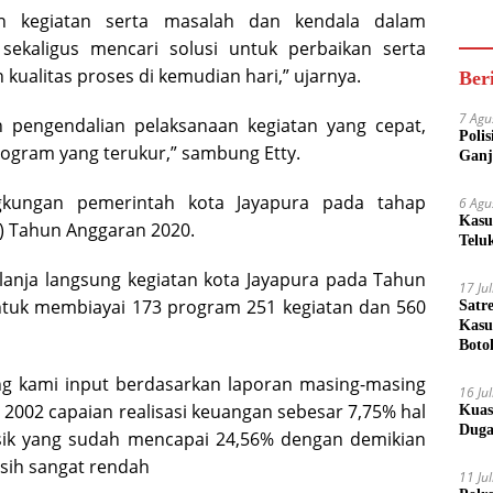
Akse
n kegiatan serta masalah dan kendala dalam
Bisa
sekaligus mencari solusi untuk perbaikan serta
kualitas proses di kemudian hari,” ujarnya.
Ber
7 Agu
 pengendalian pelaksanaan kegiatan yang cepat,
Poli
rogram yang terukur,” sambung Etty.
Ganj
ngkungan pemerintah kota Jayapura pada tahap
6 Agu
Kasu
u) Tahun Anggaran 2020.
Telu
elanja langsung kegiatan kota Jayapura pada Tahun
17 Ju
Untuk membiayai 173 program 251 kegiatan dan 560
Satr
Kasu
Boto
ang kami input berdasarkan laporan masing-masing
16 Ju
2002 capaian realisasi keuangan sebesar 7,75% hal
Kuas
Duga
fisik yang sudah mencapai 24,56% dengan demikian
sih sangat rendah
11 Ju