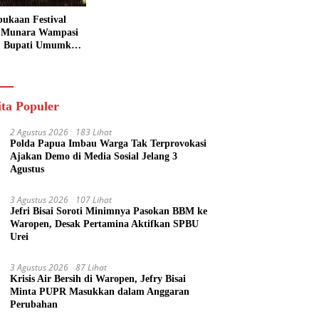
ukaan Festival
 Munara Wampasi
, Bupati Umumkan
aval Budaya
ik
ita Populer
2 Agustus 2026
183 Lihat
Polda Papua Imbau Warga Tak Terprovokasi
Ajakan Demo di Media Sosial Jelang 3
Agustus
3 Agustus 2026
107 Lihat
Jefri Bisai Soroti Minimnya Pasokan BBM ke
Waropen, Desak Pertamina Aktifkan SPBU
Urei
3 Agustus 2026
87 Lihat
Krisis Air Bersih di Waropen, Jefry Bisai
Minta PUPR Masukkan dalam Anggaran
Perubahan