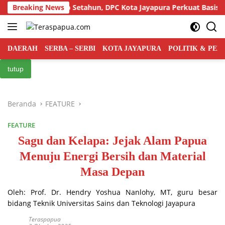
Langsung
donesia Genap Setahun, DPC Kota Jayapura Perkuat Basis dan Sas
Breaking News
ke
konten
DAERAH
SERBA – SERBI
KOTA JAYAPURA
POLITIK & PE
tutup
Beranda
FEATURE
FEATURE
Sagu dan Kelapa: Jejak Alam Papua
Menuju Energi Bersih dan Material
Masa Depan
Oleh: Prof. Dr. Hendry Yoshua Nanlohy, MT, guru besar
bidang Teknik Universitas Sains dan Teknologi Jayapura
Teraspapua