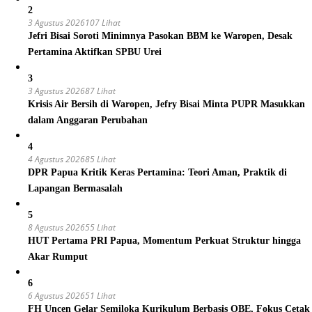
2
3 Agustus 2026
107 Lihat
Jefri Bisai Soroti Minimnya Pasokan BBM ke Waropen, Desak
Pertamina Aktifkan SPBU Urei
3
3 Agustus 2026
87 Lihat
Krisis Air Bersih di Waropen, Jefry Bisai Minta PUPR Masukkan
dalam Anggaran Perubahan
4
4 Agustus 2026
85 Lihat
DPR Papua Kritik Keras Pertamina: Teori Aman, Praktik di
Lapangan Bermasalah
5
8 Agustus 2026
55 Lihat
HUT Pertama PRI Papua, Momentum Perkuat Struktur hingga
Akar Rumput
6
6 Agustus 2026
51 Lihat
FH Uncen Gelar Semiloka Kurikulum Berbasis OBE, Fokus Cetak